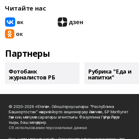
Читайте нас
Партнеры
Фотобанк
Рубрика "Еда и
журналистов РБ
напитки"
© 2020-2026 «Етегән». Ойоштороусылары: "Республика
Башкортостан" нәшриәт йорто акционерҙар йәмғиәте, БР Матбуғат
һәм киң мәғлүмәт саралары агентлығы. Фазуллина Гәүһәр Йәүҙәт
ҡыҙы, баш мөхәррир.
Об использовании персональных данных