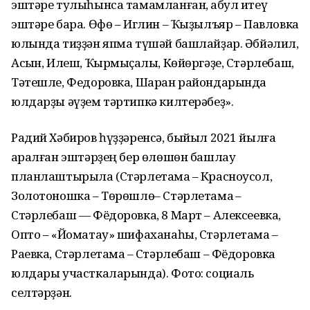
эштәре тулыһынса тамамланған, ҡабул итеү
эштәре бара. Өфө – Иглин – Ҡыҙылъяр – Павловка
юлында тиҙҙән япма түшәй башлайҙар. Әбйәлил,
Асҡын, Илеш, Ҡырмыҫҡалы, Көйөргәҙе, Стәрлебаш,
Тәтешле, Федоровка, Шаран райондарында
юлдарҙы әүҙем тәртипкә килтерәбеҙ».
Радий Хәбиров һүҙҙәренсә, быйыл 2021 йылға
ҡаралған эштәрҙең бер өлөшөн башлау
планлаштырыла (Стәрлетамаҡ – Красноусол,
Золотоношка – Төрөшлө– Стәрлетамаҡ –
Стәрлебаш — Фёдоровка, 8 Март – Алексеевка,
Опто – «Йоматау» шифаханаһы, Стәрлетамаҡ –
Раевка, Стәрлетамаҡ – Стәрлебаш – Фёдоровка
юлдары участкаларында). Фото: социаль
селтәрҙән.