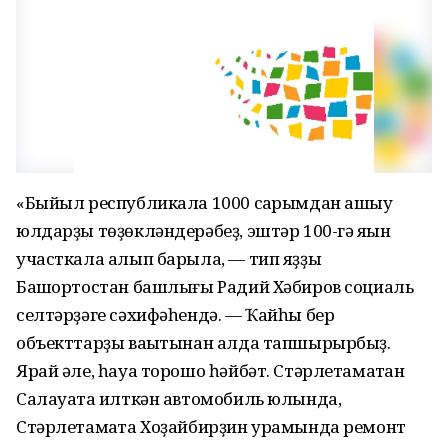
«Быйыл республикала 1000 саҡрымдан ашыу
юлдарҙы төҙөкләндерәбеҙ, эштәр 100-гә яҡын
участкала алып барыла, — тип яҙҙы
Башҡортостан башлығы Радий Хәбиров социаль
селтәрҙәге сәхифәһендә. — Ҡайһы бер
объекттарҙы ваҡытынан алда тапшырырбыҙ.
Ярай әле, һауа торошо һәйбәт. Стәрлетамаҡтан
Салауатҡа илткән автомобиль юлында,
Стәрлетамаҡта Хоҙайбирҙин урамында ремонт