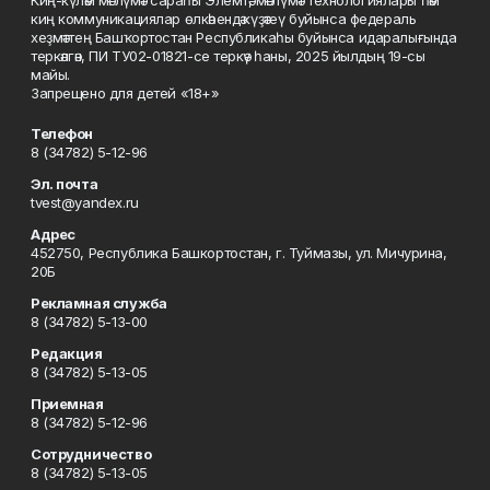
Киң-күләм мәғлүмәт сараһы Элемтә, мәғлүмәт технологиялары һәм
киң коммуникациялар өлкәһендә күҙәтеү буйынса федераль
хеҙмәттең Башҡортостан Республикаһы буйынса идаралығында
теркәлгән, ПИ ТУ02-01821-се теркәү һаны, 2025 йылдың 19-сы
майы.
Запрещено для детей «18+»
Телефон
8 (34782) 5-12-96
Эл. почта
tvest@yandex.ru
Адрес
452750, Республика Башкортостан, г. Туймазы, ул. Мичурина,
20Б
Рекламная служба
8 (34782) 5-13-00
Редакция
8 (34782) 5-13-05
Приемная
8 (34782) 5-12-96
Сотрудничество
8 (34782) 5-13-05