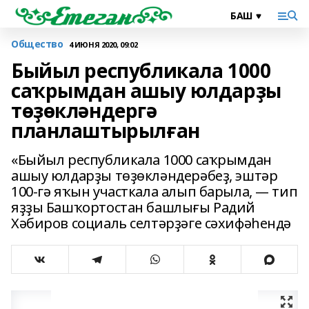
Общество
4 ИЮНЯ 2020, 09:02
Быйыл республикала 1000
саҡрымдан ашыу юлдарҙы
төҙөкләндергә
планлаштырылған
«Быйыл республикала 1000 саҡрымдан
ашыу юлдарҙы төҙөкләндерәбеҙ, эштәр
100-гә яҡын участкала алып барыла, — тип
яҙҙы Башҡортостан башлығы Радий
Хәбиров социаль селтәрҙәге сәхифәһендә