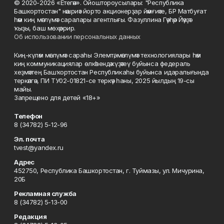
© 2020-2026 «Етегән». Ойоштороусылары: "Республика
Башкортостан" нәшриәт йорто акционерҙар йәмғиәте, БР Матбуғат
һәм киң мәғлүмәт саралары агентлығы. Фазуллина Гәүһәр Йәүҙәт
ҡыҙы, баш мөхәррир.
Об использовании персональных данных
Киң-күләм мәғлүмәт сараһы Элемтә, мәғлүмәт технологиялары һәм
киң коммуникациялар өлкәһендә күҙәтеү буйынса федераль
хеҙмәттең Башҡортостан Республикаһы буйынса идаралығында
теркәлгән, ПИ ТУ02-01821-се теркәү һаны, 2025 йылдың 19-сы
майы.
Запрещено для детей «18+»
Телефон
8 (34782) 5-12-96
Эл. почта
tvest@yandex.ru
Адрес
452750, Республика Башкортостан, г. Туймазы, ул. Мичурина,
20Б
Рекламная служба
8 (34782) 5-13-00
Редакция