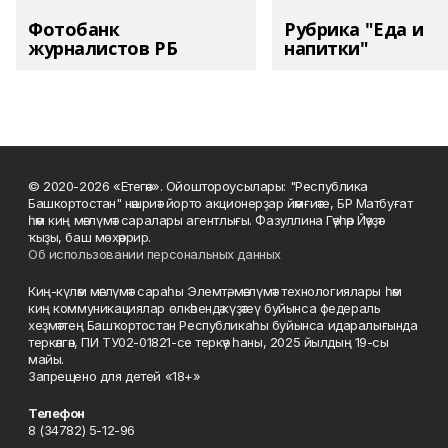
Фотобанк
Рубрика "Еда и
журналистов РБ
напитки"
© 2020-2026 «Етегән». Ойоштороусылары: "Республика
Башкортостан" нәшриәт йорто акционерҙар йәмғиәте, БР Матбуғат
һәм киң мәғлүмәт саралары агентлығы. Фазуллина Гәүһәр Йәүҙәт
ҡыҙы, баш мөхәррир.
Об использовании персональных данных
Киң-күләм мәғлүмәт сараһы Элемтә, мәғлүмәт технологиялары һәм
киң коммуникациялар өлкәһендә күҙәтеү буйынса федераль
хеҙмәттең Башҡортостан Республикаһы буйынса идаралығында
теркәлгән, ПИ ТУ02-01821-се теркәү һаны, 2025 йылдың 19-сы
майы.
Запрещено для детей «18+»
Телефон
8 (34782) 5-12-96