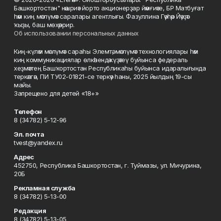
Башкортостан" нәшриәт йорто акционерҙар йәмғиәте, БР Матбуғат
һәм киң мәғлүмәт саралары агентлығы. Фазуллина Гәүһәр Йәүҙәт
ҡыҙы, баш мөхәррир.
Об использовании персональных данных
Киң-күләм мәғлүмәт сараһы Элемтә, мәғлүмәт технологиялары һәм
киң коммуникациялар өлкәһендә күҙәтеү буйынса федераль
хеҙмәттең Башҡортостан Республикаһы буйынса идаралығында
теркәлгән, ПИ ТУ02-01821-се теркәү һаны, 2025 йылдың 19-сы
майы.
Запрещено для детей «18+»
Телефон
8 (34782) 5-12-96
Эл. почта
tvest@yandex.ru
Адрес
452750, Республика Башкортостан, г. Туймазы, ул. Мичурина,
20Б
Рекламная служба
8 (34782) 5-13-00
Редакция
8 (34782) 5-13-05