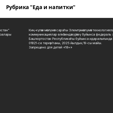
Рубрика "Еда и напитки"
остан"
Киң-күләм мәғлүмәт сараһы Элемтә, мәғлүмәт технологиял
саралары
коммуникациялар өлкәһендә күҙәтеү буйынса федераль 
Башҡортостан Республикаһы буйынса идаралығында те
01821-се теркәү һаны, 2025 йылдың 19-сы майы.
Запрещено для детей «18+»