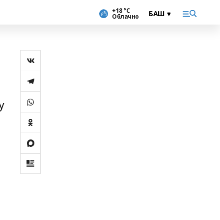
+18 °С
Облачно
у