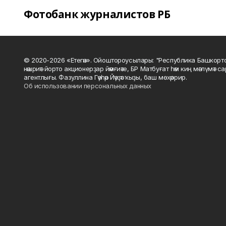
Фотобанк журналистов РБ
© 2020-2026 «Етегән». Ойоштороусылары: "Республика Башкорт
нәшриәт йорто акционерҙар йәмғиәте, БР Матбуғат һәм киң мәғлүмәт 
агентлығы. Фазуллина Гәүһәр Йәүҙәт ҡыҙы, баш мөхәррир.
Об использовании персональных данных