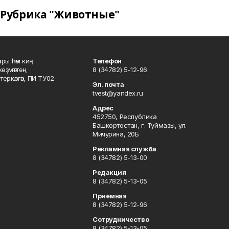
Рубрика "Животные"
ары һәм киң
Телефон
хеҙмәттең
8 (34782) 5-12-96
ркәлгән, ПИ ТУ02-
Эл. почта
tvest@yandex.ru
Адрес
452750, Республика
Башкортостан, г. Туймазы, ул.
Мичурина, 20Б
Рекламная служба
8 (34782) 5-13-00
Редакция
8 (34782) 5-13-05
Приемная
8 (34782) 5-12-96
Сотрудничество
8 (34782) 5-13-05