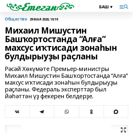
Общество
29 МАЯ 2020, 10:19
Михаил Мишустин
Башҡортостанда “Алға”
махсус иҡтисади зонаһын
булдырыуҙы раҫланы
Рәсәй Хөкүмәте Премьер-министры
Михаил Мишустин Башҡортостанда “Алға”
махсус иҡтисади зонаһын булдырыуҙы
раҫланы. Федераль эксперттар был
йәһәттән үҙ фекерен белдерҙе.