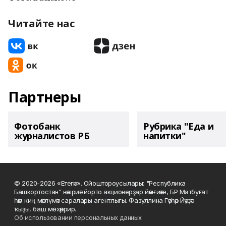
Читайте нас
Партнеры
Фотобанк
Рубрика "Еда и
журналистов РБ
напитки"
© 2020-2026 «Етегән». Ойоштороусылары: "Республика
Башкортостан" нәшриәт йорто акционерҙар йәмғиәте, БР Матбуғат
һәм киң мәғлүмәт саралары агентлығы. Фазуллина Гәүһәр Йәүҙәт
ҡыҙы, баш мөхәррир.
Об использовании персональных данных