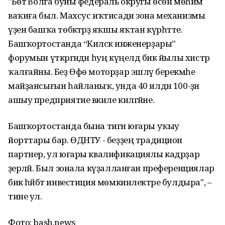
"Бөтә Волга буйы федераль округы өсөн мөһим
ваҡиға был. Махсус иҡтисади зона механизмы
үҙен башҡа төбәктәрҙә яҡшы яҡтан күрһәтте.
Башҡортостанда “Киләсәк инженерҙары”
форумын үткәргәндән һуң күңелдә бик йылы хистәр
ҡалғайны. Беҙ Өфө моторҙар эшләү берекмәһе
майҙансығын һайланыҡ, унда 40 илдән 100-ҙән
ашыу предприятие вәкиле килгәйне.
Башҡортостанда бына тигән юғары уҡыу
йорттары бар. ӨДНТУ - беҙҙең традицион
партнер, ул юғары квалификациялы кадрҙар
әҙерләй. Был зонала күҙалланған преференциялар
бик һәйбәт инвестиция мөмкинлектәре булдыра", –
тине ул.
Фото: bash.news