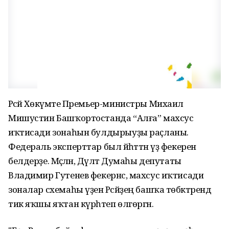
Рәсәй Хөкүмәте Премьер-министры Михаил
Мишустин Башҡортостанда “Алға” махсус
иҡтисади зонаһын булдырыуҙы раҫланы.
Федераль эксперттар был йәһәттән үҙ фекерен
белдерҙе. Мәҫәлән, Дәүләт Думаһы депутаты
Владимир Гутенев фекернсә, махсус иҡтисади
зоналар схемаһы үҙен Рәсәйҙең башҡа төбәктәрендә
тик яҡшы яҡтан күрһәтеп өлгөргән.