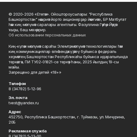
© 2020-2026 «Етегән». Ойоштороусылары: "Республика
Башкортостан" нәшриәт йорто акционерҙар йәмғиәте, БР Матбуғат
һәм киң мәғлүмәт саралары агентлығы. Фазуллина Гәүһәр Йәүҙәт
ҡыҙы, баш мөхәррир.
Об использовании персональных данных
Киң-күләм мәғлүмәт сараһы Элемтә, мәғлүмәт технологиялары һәм
киң коммуникациялар өлкәһендә күҙәтеү буйынса федераль
хеҙмәттең Башҡортостан Республикаһы буйынса идаралығында
теркәлгән, ПИ ТУ02-01821-се теркәү һаны, 2025 йылдың 19-сы
майы.
Запрещено для детей «18+»
Телефон
8 (34782) 5-12-96
Эл. почта
tvest@yandex.ru
Адрес
452750, Республика Башкортостан, г. Туймазы, ул. Мичурина,
20Б
Рекламная служба
8 (34782) 5-13-00