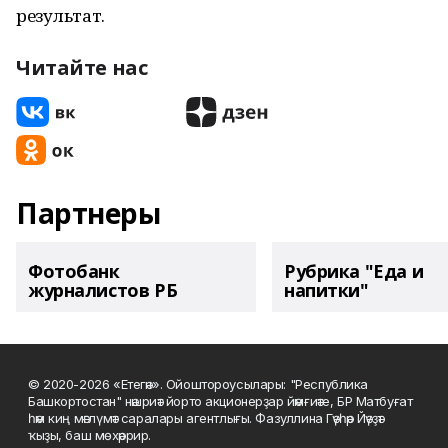
результат.
Читайте нас
Партнеры
Фотобанк
Рубрика "Еда и
журналистов РБ
напитки"
© 2020-2026 «Етегән». Ойоштороусылары: "Республика
Башкортостан" нәшриәт йорто акционерҙар йәмғиәте, БР Матбуғат
һәм киң мәғлүмәт саралары агентлығы. Фазуллина Гәүһәр Йәүҙәт
ҡыҙы, баш мөхәррир.