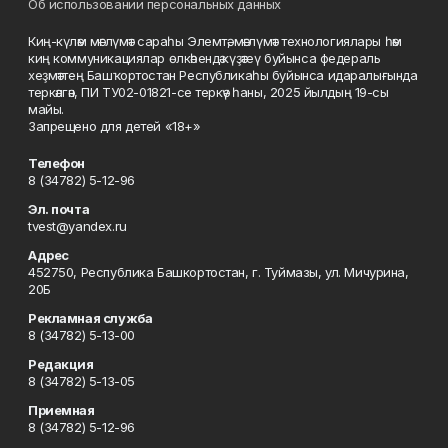
Об использовании персональных данных
Киң-күләм мәғлүмәт сараһы Элемтә, мәғлүмәт технологиялары һәм
киң коммуникациялар өлкәһендә күҙәтеү буйынса федераль
хеҙмәттең Башҡортостан Республикаһы буйынса идаралығында
теркәлгән, ПИ ТУ02-01821-се теркәү һаны, 2025 йылдың 19-сы
майы.
Запрещено для детей «18+»
Телефон
8 (34782) 5-12-96
Эл. почта
tvest@yandex.ru
Адрес
452750, Республика Башкортостан, г. Туймазы, ул. Мичурина,
20Б
Рекламная служба
8 (34782) 5-13-00
Редакция
8 (34782) 5-13-05
Приемная
8 (34782) 5-12-96