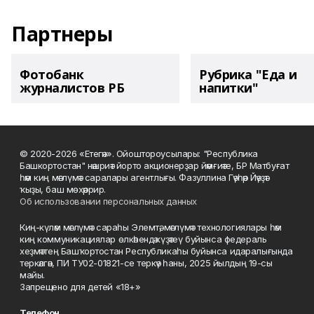
Партнеры
Фотобанк
Рубрика "Еда и
журналистов РБ
напитки"
© 2020-2026 «Етегән». Ойоштороусылары: "Республика
Башкортостан" нәшриәт йорто акционерҙар йәмғиәте, БР Матбуғат
һәм киң мәғлүмәт саралары агентлығы. Фазуллина Гәүһәр Йәүҙәт
ҡыҙы, баш мөхәррир.
Об использовании персональных данных
Киң-күләм мәғлүмәт сараһы Элемтә, мәғлүмәт технологиялары һәм
киң коммуникациялар өлкәһендә күҙәтеү буйынса федераль
хеҙмәттең Башҡортостан Республикаһы буйынса идаралығында
теркәлгән, ПИ ТУ02-01821-се теркәү һаны, 2025 йылдың 19-сы
майы.
Запрещено для детей «18+»
Телефон