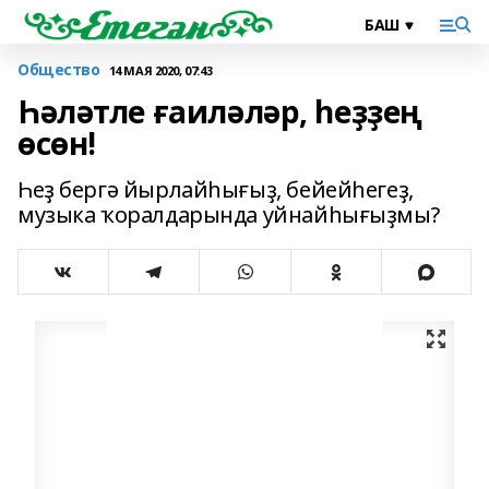
Общество
14 МАЯ 2020, 07:43
Һәләтле ғаиләләр, һеҙҙең
өсөн!
Һеҙ бергә йырлайһығыҙ, бейейһегеҙ,
музыка ҡоралдарында уйнайһығыҙмы?