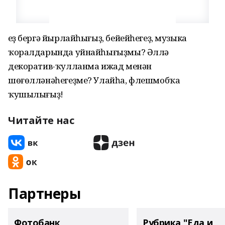
Һеҙ бергә йырлайһығыҙ, бейейһегеҙ, музыка
ҡоралдарында уйнайһығыҙмы? Әллә
декоратив-ҡулланма ижад менән
шөғөлләнәһегеҙме? Улайһа, флешмобҡа
ҡушылығыҙ!
Читайте нас
Партнеры
Фотобанк
Рубрика "Еда и