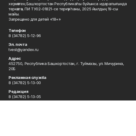
хеҙмәттең Башҡортостан Республикаһы буйынса идаралығында
теркәлгән, ПИ ТУ02-01821-се теркәү һаны, 2025 йылдың 19-сы
майы.
Запрещено для детей «18+»
Телефон
8 (34782) 5-12-96
Эл. почта
tvest@yandex.ru
Адрес
452750, Республика Башкортостан, г. Туймазы, ул. Мичурина,
20Б
Рекламная служба
8 (34782) 5-13-00
Редакция
8 (34782) 5-13-05
Приемная
8 (34782) 5-12-96
Сотрудничество
8 (34782) 5-13-05
Отдел кадров