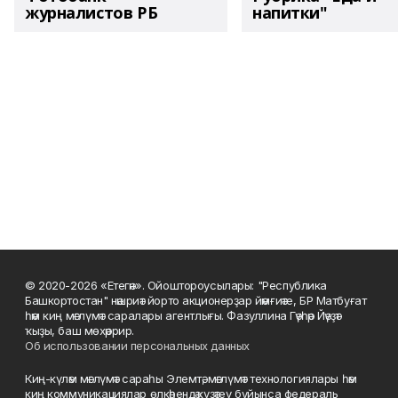
журналистов РБ
напитки"
© 2020-2026 «Етегән». Ойоштороусылары: "Республика
Башкортостан" нәшриәт йорто акционерҙар йәмғиәте, БР Матбуғат
һәм киң мәғлүмәт саралары агентлығы. Фазуллина Гәүһәр Йәүҙәт
ҡыҙы, баш мөхәррир.
Об использовании персональных данных
Киң-күләм мәғлүмәт сараһы Элемтә, мәғлүмәт технологиялары һәм
киң коммуникациялар өлкәһендә күҙәтеү буйынса федераль