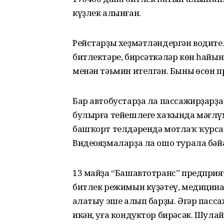
күҙлек алынған.
Рейстарҙы хеҙмәтләндергән водите
битлектәре, бирсәткәләр көн һайын
менән тәьмин ителгән. Бының өсөн 
Бар автобустарҙа ла пассажирҙарҙ
булырға тейешлеге хаҡында мәғлүм
башҡорт телдәрендә мотлаҡ ҡурсал
Видеояҙмаларҙа ла ошо турала бәйә
13 майҙа “Башавтотранс” предприя
битлек режимын күҙәтеү, медицина
аңлатыу эше алып барҙы. Әгәр пас
икән, уға кондуктор бирәсәк. Шулай