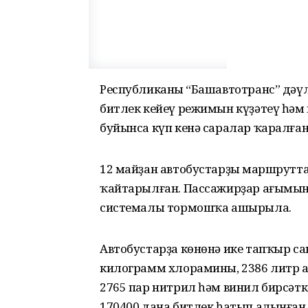
Республиканың “Башавтотранс” дәү
битлек кейеү режимын күҙәтеү һәм 
буйынса күп кенә саралар ҡаралған
12 майҙан автобустарҙың маршрутт
ҡайтарылған. Пассажирҙар ағымын
системалы тормошҡа ашырыла.
Автобустарҙа көнөнә ике тапҡыр са
килограмм хлорамины, 2386 литр а
2765 пар нитрил һәм винил бирсәтк
170400 дана битлек һатып алынған.