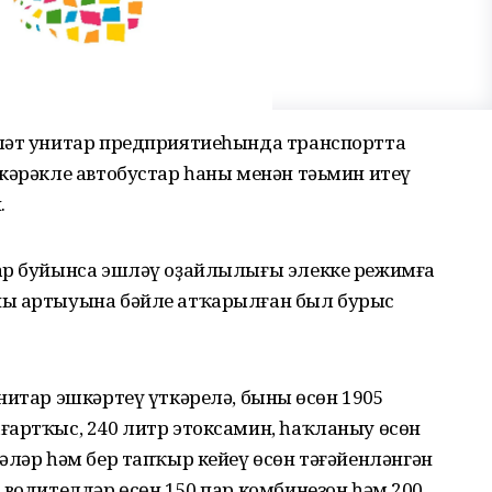
ләт унитар предприятиеһында транспортта
кәрәкле автобустар һаны менән тәьмин итеү
.
ар буйынса эшләү оҙайлылығы элекке режимға
ың артыуына бәйле атҡарылған был бурыс
нитар эшкәртеү үткәрелә, бының өсөн 1905
ғартҡыс, 240 литр этоксамин, һаҡланыу өсөн
әләр һәм бер тапҡыр кейеү өсөн тәғәйенләнгән
 водителдәр өсөн 150 пар комбинезон һәм 200