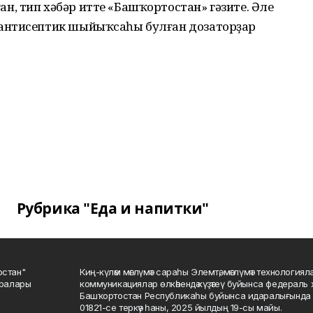
, тип хәбәр итте «Башҡортостан» гәзите. Әле
антисептик шыйыҡсаһы булған дозаторҙар
Рубрика "Еда и напитки"
остан"
Киң-күләм мәғлүмәт сараһы Элемтә, мәғлүмәт технологиял
саралары
коммуникациялар өлкәһендә күҙәтеү буйынса федераль 
Башҡортостан Республикаһы буйынса идаралығында те
01821-се теркәү һаны, 2025 йылдың 19-сы майы.