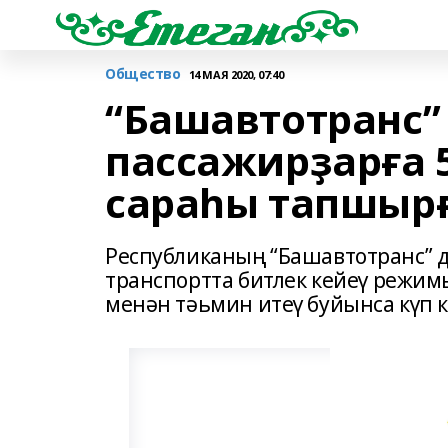
Общество
14 МАЯ 2020, 07:40
“Башавтотранс”
пассажирҙарға 
сараһы тапшыр
Республиканың “Башавтотранс” 
транспортта битлек кейеү режимы
менән тәьмин итеү буйынса күп к