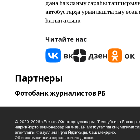
дана һаҡланыу сараһы тапшырылған
автобустарҙа урынлаштырыу өсөн 
һатып алына.
Читайте нас
Партнеры
Фотобанк журналистов РБ
© 2020-2026 «Етегән». Ойоштороусылары: "Республика Башкорт
нәшриәт йорто акционерҙар йәмғиәте, БР Матбуғат һәм киң мәғлүмәт 
агентлығы. Фазуллина Гәүһәр Йәүҙәт ҡыҙы, баш мөхәррир.
Об использовании персональных данных