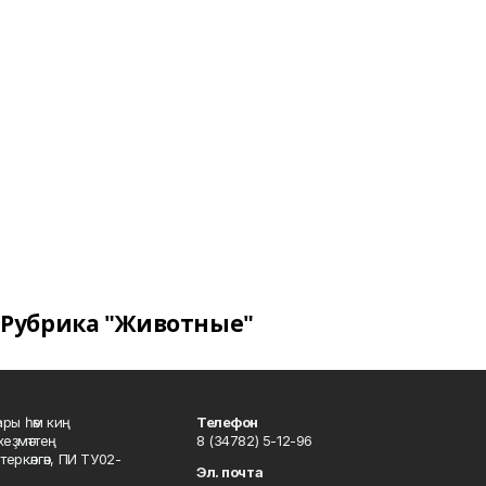
Рубрика "Животные"
ары һәм киң
Телефон
хеҙмәттең
8 (34782) 5-12-96
ркәлгән, ПИ ТУ02-
Эл. почта