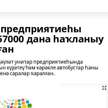
 предприятиеһы
57000 дана һаҡланыу
ған
дәүләт унитар предприятиеһында
н күҙәтеү һәм кәрәкле автобустар һаны
енә саралар ҡаралған.