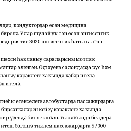
лдәр, кондукторҙар өсөн медицина
 бирелә. Улар шулай уҡ тән өсөн антисептик
предприятие 3020 антисептик һатып алған.
а шәхси һаҡланыу сараларының мотлаҡ
әттәр эленгән. Өҫтәүенә салондарҙа рус һәм
аныу кәрәклеге хаҡында хәбәр ителә.
н ителә.
тиеһы етәкселеге автобустарҙа пассажирҙарға
 бирсәткәләрен кейеү кәрәклеге хаҡында
сажир үҙендә битлек юҡлығы хаҡында белдерә
 итеп, бөгөнгә тиклем пассажирҙарға 57000