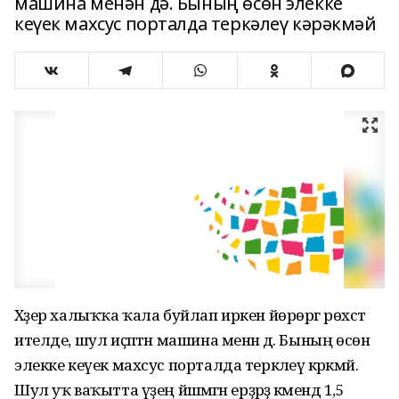
машина менән дә. Бының өсөн элекке
кеүек махсус порталда теркәлеү кәрәкмәй
Хәҙер халыҡҡа ҡала буйлап иркен йөрөргә рөхсәт
ителде, шул иҫәптән машина менән дә. Бының өсөн
элекке кеүек махсус порталда теркәлеү кәрәкмәй.
Шул уҡ ваҡытта үҙең йәшәмәгән ерҙәрҙә кәмендә 1,5