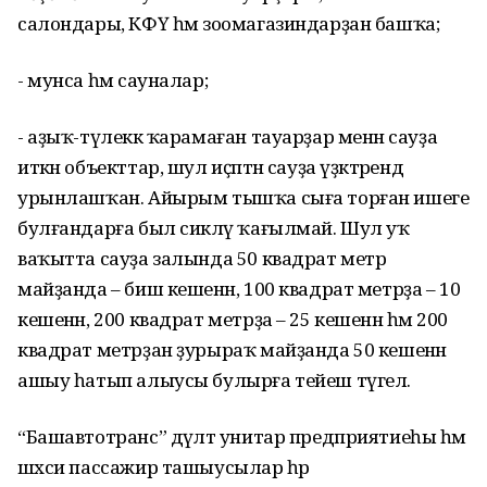
салондары, КФҮ һәм зоомагазиндарҙан башҡа;
- мунса һәм сауналар;
- аҙыҡ-түлеккә ҡарамаған тауарҙар менән сауҙа
иткән объекттар, шул иҫәптән сауҙа үҙәктәрендә
урынлашҡан. Айырым тышҡа сыға торған ишеге
булғандарға был сикләү ҡағылмай. Шул уҡ
ваҡытта сауҙа залында 50 квадрат метр
майҙанда – биш кешенән, 100 квадрат метрҙа – 10
кешенән, 200 квадрат метрҙа – 25 кешенән һәм 200
квадрат метрҙан ҙурыраҡ майҙанда 50 кешенән
ашыу һатып алыусы булырға тейеш түгел.
“Башавтотранс” дәүләт унитар предприятиеһы һәм
шәхси пассажир ташыусылар һәр