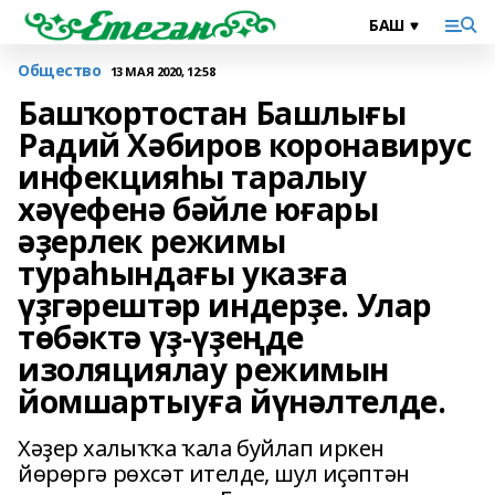
Общество
13 МАЯ 2020, 12:58
Башҡортостан Башлығы
Радий Хәбиров коронавирус
инфекцияһы таралыу
хәүефенә бәйле юғары
әҙерлек режимы
тураһындағы указға
үҙгәрештәр индерҙе. Улар
төбәктә үҙ-үҙеңде
изоляциялау режимын
йомшартыуға йүнәлтелде.
Хәҙер халыҡҡа ҡала буйлап иркен
йөрөргә рөхсәт ителде, шул иҫәптән