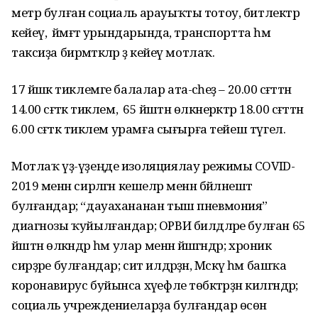
метр булған социаль арауыҡты тотоу, битлектәр
кейеү, ә йәмәғәт урындарында, транспортта һәм
таксиҙа бирмәәткәләр ҙә кейеү мотлаҡ.
17 йәшкә тиклемге балалар ата-әсәһеҙ – 20.00 сәғәттән
14.00 сәғәткә тиклем, ә 65 йәштән өлкәнерәктәр 18.00 сәғәттән
6.00 сәғәткә тиклем урамға сығырға тейеш түгел.
Мотлаҡ үҙ-үҙеңде изоляциялау режимы COVID-
2019 менән сирләгән кешеләр менән бәйләнештә
булғандар; “дауахананан тыш пневмония”
диагнозы ҡуйылғандар; ОРВИ билдәләре булған 65
йәштән өлкәндәр һәм улар менән йәшәгәндәр; хроник
сирҙәре булғандар; сит илдәрҙән, Мәскәү һәм башҡа
коронавирус буйынса хәүефле төбәктәрҙән килгәндәр;
социаль учреждениеларҙа булғандар өсөн