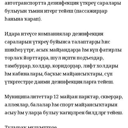
автотранспортта дезинфекция үткәреү саралары
булыуын тәьмин итергә тейеш (пассажирҙар
һанына ҡарап).
Идара итеүсе компаниялар дезинфекция
сараларын үткәреү буйынса талаптарҙы һис
шикһеҙ үтәргә, асыҡ майҙандарҙа һәм күп фатирлы
торлаҡ йорттарҙа, шул иҫәптән подъездар,
тамбурҙар, холдар, коридорҙар, лифт холдары
һәм кабиналары, баҫҡыс майҙансыҡтары, сүп
үткәргестәрҙе даими дезинфекцияларға тейеш.
Муниципалитеттар 12 майҙан парктар, скверҙар,
аллеялар, балалар һәм спорт майҙансыҡтарын
асыу һәм уларҙа булыу ҡағиҙәләрен билдәләргә тейеш.
Тулыраҡ мәғлүмәттәрҙе