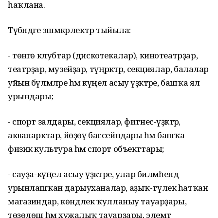
һаҡлана.
Түбәндәге эшмәкәрлектәр тыйыла:
- төнгө клубтар (дискотекалар), кинотеатрҙар,
театрҙар, музейҙар, түңәрәктәр, секциялар, балалар
уйын бүлмәләре һәм күңел асыу үҙәктәре, башҡа ял
урындары;
- спорт залдары, секциялар, фитнес-үҙәктәр,
аквапарктар, йөҙөү бассейндары һәм башҡа
физик культура һәм спорт объекттары;
- сауҙа-күңел асыу үҙәктәре, улар биләмәһендә
урынлашҡан дарыуханалар, аҙыҡ-түлек һатҡан
магазиндар, көндәлек ҡулланыу тауарҙары,
төҙөлөш һәм хужалыҡ тауарҙары, элемтә