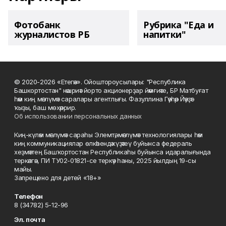
Фотобанк
Рубрика "Еда и
журналистов РБ
напитки"
© 2020-2026 «Етегән». Ойоштороусылары: "Республика
Башкортостан" нәшриәт йорто акционерҙар йәмғиәте, БР Матбуғат
һәм киң мәғлүмәт саралары агентлығы. Фазуллина Гәүһәр Йәүҙәт
ҡыҙы, баш мөхәррир.
Об использовании персональных данных
Киң-күләм мәғлүмәт сараһы Элемтә, мәғлүмәт технологиялары һәм
киң коммуникациялар өлкәһендә күҙәтеү буйынса федераль
хеҙмәттең Башҡортостан Республикаһы буйынса идаралығында
теркәлгән, ПИ ТУ02-01821-се теркәү һаны, 2025 йылдың 19-сы
майы.
Запрещено для детей «18+»
Телефон
8 (34782) 5-12-96
Эл. почта