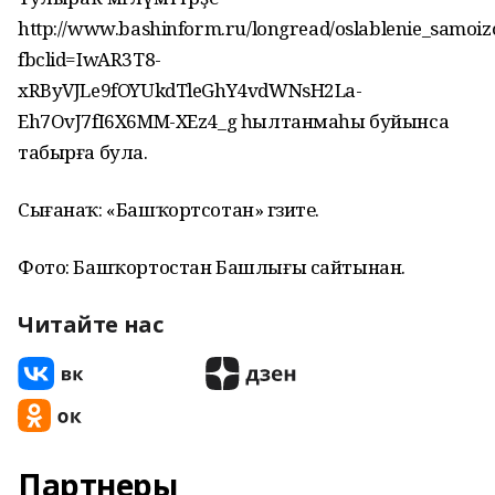
http://www.bashinform.ru/longread/oslablenie_samoizo
fbclid=IwAR3T8-
xRByVJLe9fOYUkdTleGhY4vdWNsH2La-
Eh7OvJ7fI6X6MM-XEz4_g һылтанмаһы буйынса
табырға була.
Сығанаҡ: «Башҡортсотан» гәзите.
Фото: Башҡортостан Башлығы сайтынан.
Читайте нас
Партнеры