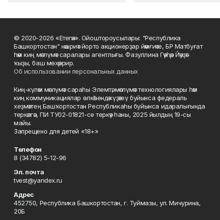
© 2020-2026 «Етегән». Ойоштороусылары: "Республика
Башкортостан" нәшриәт йорто акционерҙар йәмғиәте, БР Матбуғат
һәм киң мәғлүмәт саралары агентлығы. Фазуллина Гәүһәр Йәүҙәт
ҡыҙы, баш мөхәррир.
Об использовании персональных данных
Киң-күләм мәғлүмәт сараһы Элемтә, мәғлүмәт технологиялары һәм
киң коммуникациялар өлкәһендә күҙәтеү буйынса федераль
хеҙмәттең Башҡортостан Республикаһы буйынса идаралығында
теркәлгән, ПИ ТУ02-01821-се теркәү һаны, 2025 йылдың 19-сы
майы.
Запрещено для детей «18+»
Телефон
8 (34782) 5-12-96
Эл. почта
tvest@yandex.ru
Адрес
452750, Республика Башкортостан, г. Туймазы, ул. Мичурина,
20Б