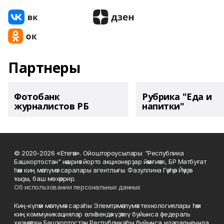
Партнеры
Фотобанк
Рубрика "Еда и
журналистов РБ
напитки"
© 2020-2026 «Етегән». Ойоштороусылары: "Республика
Башкортостан" нәшриәт йорто акционерҙар йәмғиәте, БР Матбуғат
һәм киң мәғлүмәт саралары агентлығы. Фазуллина Гәүһәр Йәүҙәт
ҡыҙы, баш мөхәррир.
Об использовании персональных данных
Киң-күләм мәғлүмәт сараһы Элемтә, мәғлүмәт технологиялары һәм
киң коммуникациялар өлкәһендә күҙәтеү буйынса федераль
хеҙмәттең Башҡортостан Республикаһы буйынса идаралығында