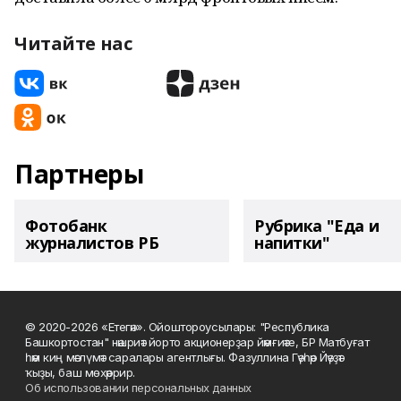
Читайте нас
Партнеры
Фотобанк
Рубрика "Еда и
журналистов РБ
напитки"
© 2020-2026 «Етегән». Ойоштороусылары: "Республика
Башкортостан" нәшриәт йорто акционерҙар йәмғиәте, БР Матбуғат
һәм киң мәғлүмәт саралары агентлығы. Фазуллина Гәүһәр Йәүҙәт
ҡыҙы, баш мөхәррир.
Об использовании персональных данных