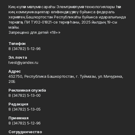
Киң-күләм мәғлүмәт сараһы Элемтә, мәғлүмәт технологиялары һәм
киң коммуникациялар өлкәһендә күҙәтеү буйынса федераль
хеҙмәттең Башҡортостан Республикаһы буйынса идаралығында
теркәлгән, ПИ ТУ02-01821-се теркәү һаны, 2025 йылдың 19-сы
майы.
Запрещено для детей «18+»
Телефон
8 (34782) 5-12-96
Эл. почта
tvest@yandex.ru
Адрес
452750, Республика Башкортостан, г. Туймазы, ул. Мичурина,
20Б
Рекламная служба
8 (34782) 5-13-00
Редакция
8 (34782) 5-13-05
Приемная
8 (34782) 5-12-96
Сотрудничество