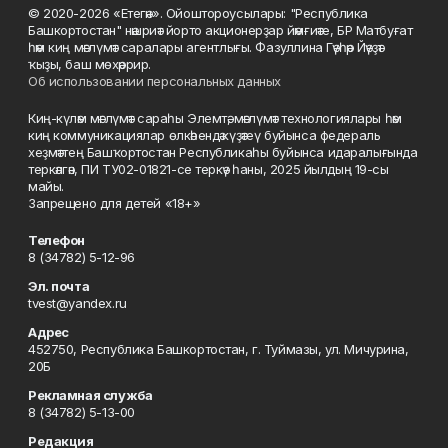
© 2020-2026 «Етегән». Ойоштороусылары: "Республика
Башкортостан" нәшриәт йорто акционерҙар йәмғиәте, БР Матбуғат
һәм киң мәғлүмәт саралары агентлығы. Фазуллина Гәүһәр Йәүҙәт
ҡыҙы, баш мөхәррир.
Об использовании персональных данных
Киң-күләм мәғлүмәт сараһы Элемтә, мәғлүмәт технологиялары һәм
киң коммуникациялар өлкәһендә күҙәтеү буйынса федераль
хеҙмәттең Башҡортостан Республикаһы буйынса идаралығында
теркәлгән, ПИ ТУ02-01821-се теркәү һаны, 2025 йылдың 19-сы
майы.
Запрещено для детей «18+»
Телефон
8 (34782) 5-12-96
Эл. почта
tvest@yandex.ru
Адрес
452750, Республика Башкортостан, г. Туймазы, ул. Мичурина,
20Б
Рекламная служба
8 (34782) 5-13-00
Редакция