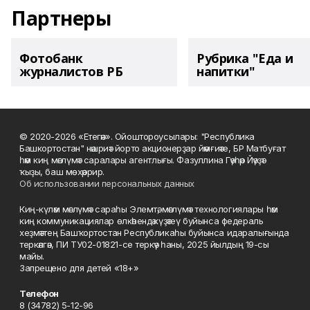
Партнеры
Фотобанк
Рубрика "Еда и
журналистов РБ
напитки"
© 2020-2026 «Етегән». Ойоштороусылары: "Республика
Башкортостан" нәшриәт йорто акционерҙар йәмғиәте, БР Матбуғат
һәм киң мәғлүмәт саралары агентлығы. Фазуллина Гәүһәр Йәүҙәт
ҡыҙы, баш мөхәррир.
Об использовании персональных данных
Киң-күләм мәғлүмәт сараһы Элемтә, мәғлүмәт технологиялары һәм
киң коммуникациялар өлкәһендә күҙәтеү буйынса федераль
хеҙмәттең Башҡортостан Республикаһы буйынса идаралығында
теркәлгән, ПИ ТУ02-01821-се теркәү һаны, 2025 йылдың 19-сы
майы.
Запрещено для детей «18+»
Телефон
8 (34782) 5-12-96