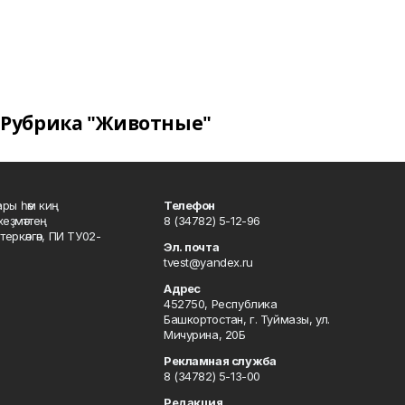
Рубрика "Животные"
ары һәм киң
Телефон
хеҙмәттең
8 (34782) 5-12-96
ркәлгән, ПИ ТУ02-
Эл. почта
tvest@yandex.ru
Адрес
452750, Республика
Башкортостан, г. Туймазы, ул.
Мичурина, 20Б
Рекламная служба
8 (34782) 5-13-00
Редакция