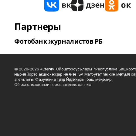
Партнеры
Фотобанк журналистов РБ
© 2020-2026 «Етегән». Ойоштороусылары: "Республика Башкорт
нәшриәт йорто акционерҙар йәмғиәте, БР Матбуғат һәм киң мәғлүмәт 
агентлығы. Фазуллина Гәүһәр Йәүҙәт ҡыҙы, баш мөхәррир.
Об использовании персональных данных