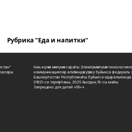
Рубрика "Еда и напитки"
остан"
Киң-күләм мәғлүмәт сараһы Элемтә, мәғлүмәт технологиял
саралары
коммуникациялар өлкәһендә күҙәтеү буйынса федераль 
Башҡортостан Республикаһы буйынса идаралығында те
01821-се теркәү һаны, 2025 йылдың 19-сы майы.
Запрещено для детей «18+»