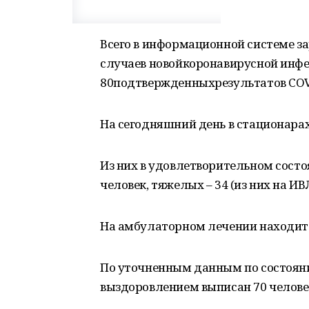
Всего в информационной системе з
случаев новойкоронавирусной инфе
80подтвержденныхрезультатов COV
На сегодняшний день в стационарах
Из них в удовлетворительном состоя
человек, тяжелых – 34 (из них на ИВЛ
На амбулаторном лечении находится
По уточненным данным по состояни
выздоровлением выписан 70 человек