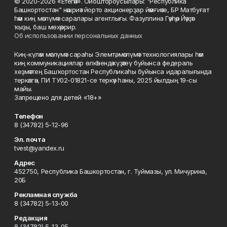
© 2020-2026 «Етегән». Ойоштороусылары: "Республика
Башкортостан" нәшриәт йорто акционерҙар йәмғиәте, БР Матбуғат
һәм киң мәғлүмәт саралары агентлығы. Фазуллина Гәүһәр Йәүҙәт
ҡыҙы, баш мөхәррир.
Об использовании персональных данных
Киң-күләм мәғлүмәт сараһы Элемтә, мәғлүмәт технологиялары һәм
киң коммуникациялар өлкәһендә күҙәтеү буйынса федераль
хеҙмәттең Башҡортостан Республикаһы буйынса идаралығында
теркәлгән, ПИ ТУ02-01821-се теркәү һаны, 2025 йылдың 19-сы
майы.
Запрещено для детей «18+»
Телефон
8 (34782) 5-12-96
Эл. почта
tvest@yandex.ru
Адрес
452750, Республика Башкортостан, г. Туймазы, ул. Мичурина,
20Б
Рекламная служба
8 (34782) 5-13-00
Редакция
8 (34782) 5-13-05