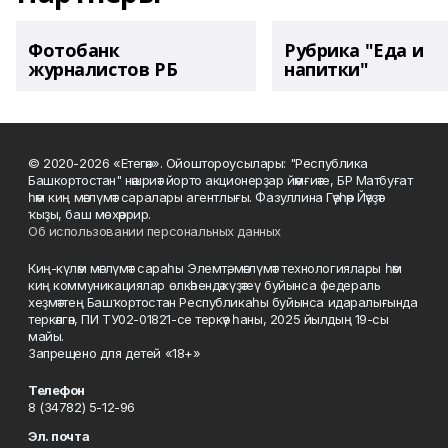
Фотобанк
Рубрика "Еда и
журналистов РБ
напитки"
© 2020-2026 «Етегән». Ойоштороусылары: "Республика
Башкортостан" нәшриәт йорто акционерҙар йәмғиәте, БР Матбуғат
һәм киң мәғлүмәт саралары агентлығы. Фазуллина Гәүһәр Йәүҙәт
ҡыҙы, баш мөхәррир.
Об использовании персональных данных
Киң-күләм мәғлүмәт сараһы Элемтә, мәғлүмәт технологиялары һәм
киң коммуникациялар өлкәһендә күҙәтеү буйынса федераль
хеҙмәттең Башҡортостан Республикаһы буйынса идаралығында
теркәлгән, ПИ ТУ02-01821-се теркәү һаны, 2025 йылдың 19-сы
майы.
Запрещено для детей «18+»
Телефон
8 (34782) 5-12-96
Эл. почта