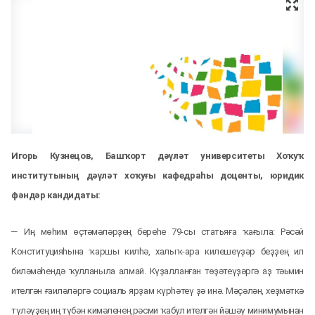
Игорь Кузнецов, Башҡорт дәүләт университеты Хоҡуҡ
институтының дәүләт хоҡуғы кафедраһы доценты, юридик
фәндәр кандидаты:
–
Иң мөһим өҫтәмәләрҙең береһе 79-сы статьяға ҡағыла: Рәсәй
Конституцияһына ҡаршы килһә, халыҡ-ара килешеүҙәр беҙҙең ил
биләмәһендә ҡулланыла алмай. Күҙалланған төҙәтеүҙәргә аҙ тәьмин
ителгән ғаиләләргә социаль ярҙам күрһәтеү ҙә инә. Мәҫәлән, хеҙмәткә
түләүҙең иң түбән кимәленең рәсми ҡабул ителгән йәшәү минимумынан