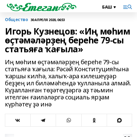
Общество
30 АПРЕЛЯ 2020, 06:53
Игорь Кузнецов: «Иң мөһим
өҫтәмәләрҙең береһе 79-сы
статьяға ҡағыла»
Иң мөһим өҫтәмәләрҙең береһе 79-сы
статьяға ҡағыла: Рәсәй Конституцияһына
ҡаршы килһә, халыҡ-ара килешеүҙәр
беҙҙең ил биләмәһендә ҡулланыла алмай.
Күҙалланған төҙәтеүҙәргә аҙ тәьмин
ителгән ғаиләләргә социаль ярҙам
күрһәтеү ҙә инә