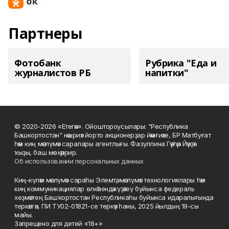
Партнеры
Фотобанк
Рубрика "Еда и
журналистов РБ
напитки"
© 2020-2026 «Етегән». Ойоштороусылары: "Республика
Башкортостан" нәшриәт йорто акционерҙар йәмғиәте, БР Матбуғат
һәм киң мәғлүмәт саралары агентлығы. Фазуллина Гәүһәр Йәүҙәт
ҡыҙы, баш мөхәррир.
Об использовании персональных данных
Киң-күләм мәғлүмәт сараһы Элемтә, мәғлүмәт технологиялары һәм
киң коммуникациялар өлкәһендә күҙәтеү буйынса федераль
хеҙмәттең Башҡортостан Республикаһы буйынса идаралығында
теркәлгән, ПИ ТУ02-01821-се теркәү һаны, 2025 йылдың 19-сы
майы.
Запрещено для детей «18+»