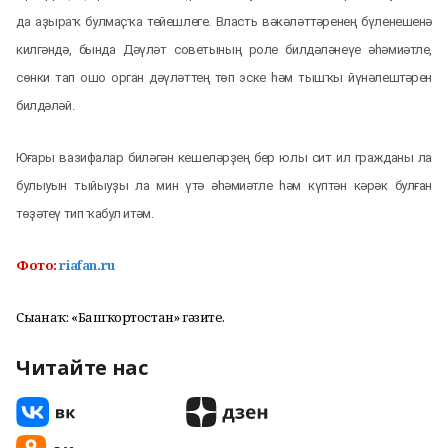
да аҙыраҡ булмаҫҡа тейешлеге. Власть вәкәләттәренең бүленешенә
килгәндә, бында Дәүләт советының роле билдәләнеүе әһәмиәтле,
сөнки тап ошо орган дәүләттең төп эске һәм тышҡы йүнәлештәрен
билдәләй.
Юғары вазифалар биләгән кешеләрҙең бер юлы сит ил гражданы ла
булыуын тыйыуҙы ла мин үтә әһәмиәтле һәм күптән кәрәк булған
төҙәтеү тип ҡабул итәм.
Фото:
riafan.ru
Сығанаҡ: «Башҡортостан» гәзите.
Читайте нас