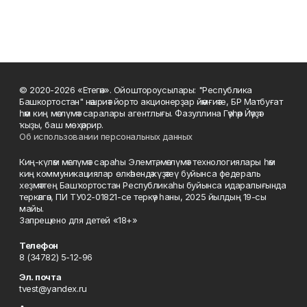
© 2020-2026 «Етегән». Ойоштороусылары: "Республика
Башкортостан" нәшриәт йорто акционерҙар йәмғиәте, БР Матбуғат
һәм киң мәғлүмәт саралары агентлығы. Фазуллина Гәүһәр Йәүҙәт
ҡыҙы, баш мөхәррир.
Об использовании персональных данных
Киң-күләм мәғлүмәт сараһы Элемтә, мәғлүмәт технологиялары һәм
киң коммуникациялар өлкәһендә күҙәтеү буйынса федераль
хеҙмәттең Башҡортостан Республикаһы буйынса идаралығында
теркәлгән, ПИ ТУ02-01821-се теркәү һаны, 2025 йылдың 19-сы
майы.
Запрещено для детей «18+»
Телефон
8 (34782) 5-12-96
Эл. почта
tvest@yandex.ru