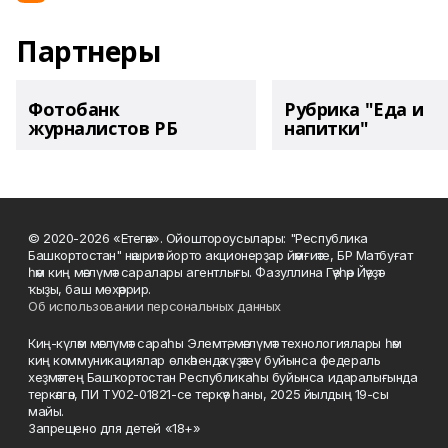
Партнеры
Фотобанк
Рубрика "Еда и
журналистов РБ
напитки"
© 2020-2026 «Етегән». Ойоштороусылары: "Республика
Башкортостан" нәшриәт йорто акционерҙар йәмғиәте, БР Матбуғат
һәм киң мәғлүмәт саралары агентлығы. Фазуллина Гәүһәр Йәүҙәт
ҡыҙы, баш мөхәррир.
Об использовании персональных данных
Киң-күләм мәғлүмәт сараһы Элемтә, мәғлүмәт технологиялары һәм
киң коммуникациялар өлкәһендә күҙәтеү буйынса федераль
хеҙмәттең Башҡортостан Республикаһы буйынса идаралығында
теркәлгән, ПИ ТУ02-01821-се теркәү һаны, 2025 йылдың 19-сы
майы.
Запрещено для детей «18+»