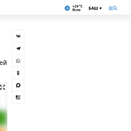
+29 °С
Ясно
ией