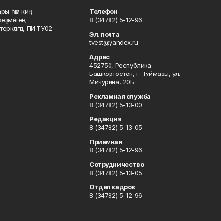
ары һәм киң
Телефон
хеҙмәттең
8 (34782) 5-12-96
ркәлгән, ПИ ТУ02-
Эл. почта
tvest@yandex.ru
Адрес
452750, Республика
Башкортостан, г. Туймазы, ул.
Мичурина, 20Б
Рекламная служба
8 (34782) 5-13-00
Редакция
8 (34782) 5-13-05
Приемная
8 (34782) 5-12-96
Сотрудничество
8 (34782) 5-13-05
Отдел кадров
8 (34782) 5-12-96