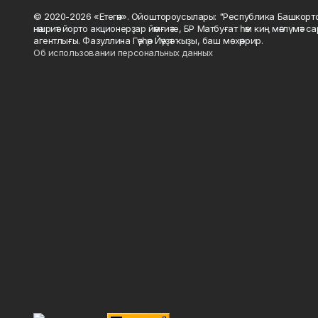
© 2020-2026 «Етегән». Ойоштороусылары: "Республика Башкорт
нәшриәт йорто акционерҙар йәмғиәте, БР Матбуғат һәм киң мәғлүмәт 
агентлығы. Фазуллина Гәүһәр Йәүҙәт ҡыҙы, баш мөхәррир.
Об использовании персональных данных