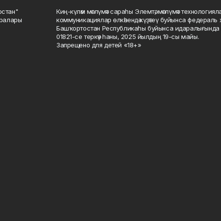
остан"
Киң-күләм мәғлүмәт сараһы Элемтә, мәғлүмәт технологиял
саралары
коммуникациялар өлкәһендә күҙәтеү буйынса федераль 
Башҡортостан Республикаһы буйынса идаралығында те
01821-се теркәү һаны, 2025 йылдың 19-сы майы.
Запрещено для детей «18+»