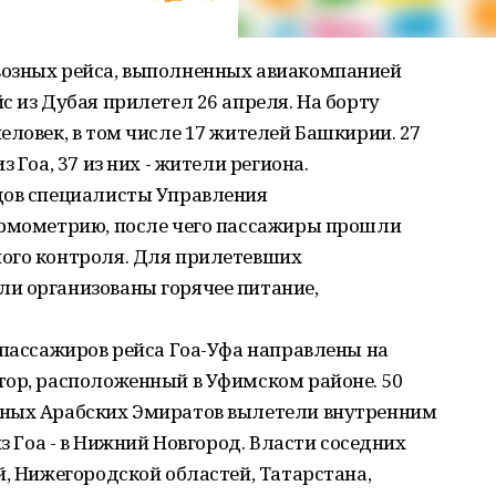
возных рейса, выполненных авиакомпанией
с из Дубая прилетел 26 апреля. На борту
еловек, в том числе 17 жителей Башкирии. 27
 Гоа, 37 из них - жители региона.
дов специалисты Управления
ермометрию, после чего пассажиры прошли
ого контроля. Для прилетевших
и организованы горячее питание,
 пассажиров рейса Гоа-Уфа направлены на
тор, расположенный в Уфимском районе. 50
нных Арабских Эмиратов вылетели внутренним
из Гоа - в Нижний Новгород. Власти соседних
й, Нижегородской областей, Татарстана,