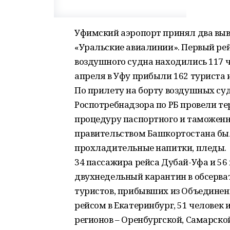
Уфимский аэропорт принял два вы
«Уральские авиалинии». Первый рей
воздушного судна находились 117 ч
апреля в Уфу прибыли 162 туриста из
По прилету на борту воздушных су
Роспотребнадзора по РБ провели т
процедуру паспортного и таможенн
правительством Башкортостана был
прохладительные напитки, пледы.
34 пассажира рейса Дубай-Уфа и 56
двухнедельный карантин в обсерва
туристов, прибывших из Объедине
рейсом в Екатеринбург, 51 человек 
регионов – Оренбургской, Самарско