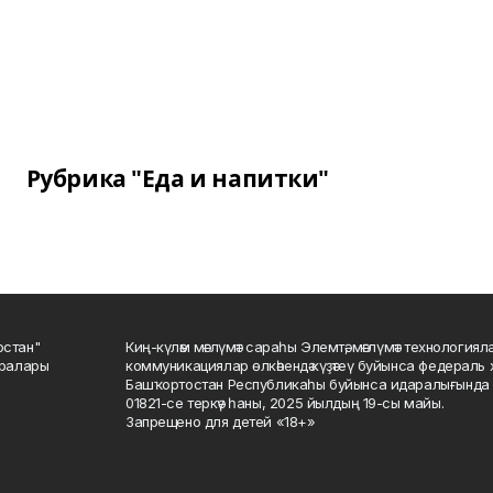
Рубрика "Еда и напитки"
остан"
Киң-күләм мәғлүмәт сараһы Элемтә, мәғлүмәт технологиял
саралары
коммуникациялар өлкәһендә күҙәтеү буйынса федераль 
Башҡортостан Республикаһы буйынса идаралығында те
01821-се теркәү һаны, 2025 йылдың 19-сы майы.
Запрещено для детей «18+»