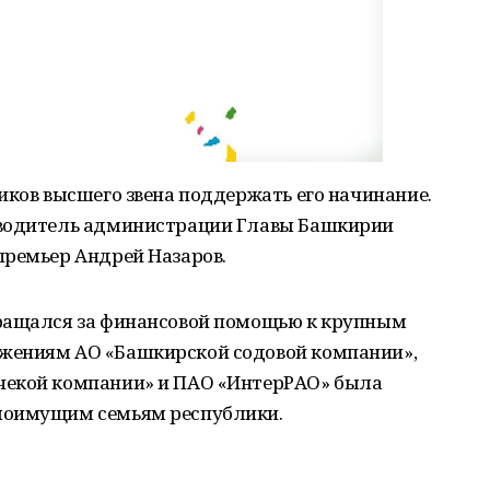
иков высшего звена поддержать его начинание.
оводитель администрации Главы Башкирии
премьер Андрей Назаров.
бращался за финансовой помощью к крупным
жениям АО «Башкирской содовой компании»,
чекой компании» и ПАО «ИнтерРАО» была
лоимущим семьям республики.