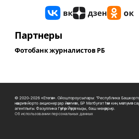
Партнеры
Фотобанк журналистов РБ
© 2020-2026 «Етегән». Ойоштороусылары: "Республика Башкорт
нәшриәт йорто акционерҙар йәмғиәте, БР Матбуғат һәм киң мәғлүмәт 
агентлығы. Фазуллина Гәүһәр Йәүҙәт ҡыҙы, баш мөхәррир.
Об использовании персональных данных