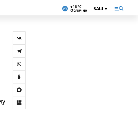
+16 °С
Облачно
му