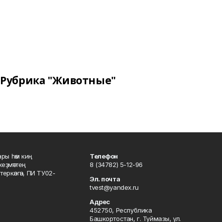
Рубрика "Животные"
ары һәм киң
Телефон
хеҙмәттең
8 (34782) 5-12-96
ркәлгән, ПИ ТУ02-
Эл. почта
tvest@yandex.ru
Адрес
452750, Республика
Башкортостан, г. Туймазы, ул.