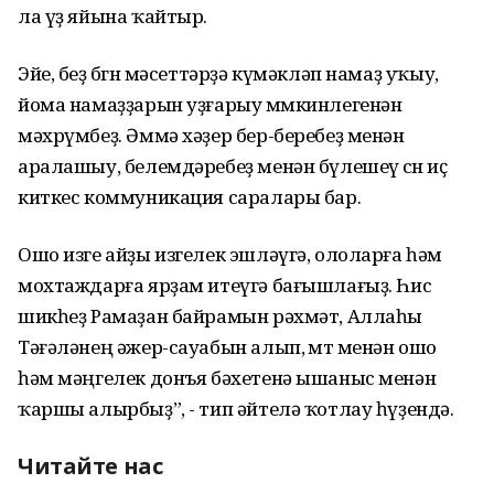
ла үҙ яйына ҡайтыр.
Эйе, беҙ бөгөн мәсеттәрҙә күмәкләп намаҙ уҡыу,
йома намаҙҙарын уҙғарыу мөмкинлегенән
мәхрүмбеҙ. Әммә хәҙер бер-беребеҙ менән
аралашыу, белемдәребеҙ менән бүлешеү өсөн иҫ
киткес коммуникация саралары бар.
Ошо изге айҙы изгелек эшләүгә, ололарға һәм
мохтаждарға ярҙам итеүгә бағышлағыҙ. Һис
шикһеҙ Рамаҙан байрамын рәхмәт, Аллаһы
Тәғәләнең әжер-сауабын алып, өмөт менән ошо
һәм мәңгелек донъя бәхетенә ышаныс менән
ҡаршы алырбыҙ”, - тип әйтелә ҡотлау һүҙендә.
Читайте нас