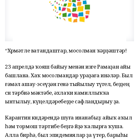
“Хөрмәтле ватандаштар, мосолман ҡәрҙәштәр!
23 апрелдә ҡояш байыу менән изге Рамаҙан айы
башлана. Хаҡ мосолмандар ураҙаға инәләр. Был
ғәмәл ашау-эсеүҙән генә тыйылыу түгел, беҙҙең
өсөн тәрбиә мәктәбе, әхлаҡи камиллыҡҡа
ынтылыу, күңелдәребеҙҙе сафландырыу ҙа.
Карантин көндәрендә шуға инанабыҙ: айыҡ аҡыл
һәм тормош тәртибе беҙгә өйҙә ҡалырға ҡуша.
Алла бирһә, был эпидемиялар ҙа үтер, барыһы