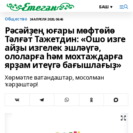
Общество
24 АПРЕЛЯ 2020, 06:46
Рәсәйҙең юғары мөфтөйө
Тәлғәт Тажетдин: «Ошо изге
айҙы изгелек эшләүгә,
ололарға һәм мохтаждарға
ярҙам итеүгә бағышлағыҙ»
Хөрмәтле ватандаштар, мосолман
ҡәрҙәштәр!