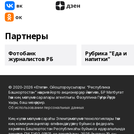
Партнеры
Фотобанк
Рубрика "Еда и
журналистов РБ
напитки"
© 2020-2026 «Етегән». Ойоштороусылары: "Республика
Башкортостан" нәшриәт йорто акционерҙар йәмғиәте, БР Матбуғат
һәм киң мәғлүмәт саралары агентлығы. Фазуллина Гәүһәр Йәүҙәт
ҡыҙы, баш мөхәррир.
Об использовании персональных данных
Киң-күләм мәғлүмәт сараһы Элемтә, мәғлүмәт технологиялары һәм
киң коммуникациялар өлкәһендә күҙәтеү буйынса федераль
хеҙмәттең Башҡортостан Республикаһы буйынса идаралығында
теркәлгән, ПИ ТУ02-01821-се теркәү һаны, 2025 йылдың 19-сы