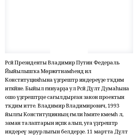
Рәсәй Президенты Владимир Путин Федераль
Йыйылышҡа Мөрәжәғәтнамәһендә ил
Конституцияһына үҙгәрештәр индереүҙе тәҡдим
иткәйне. Быйыл ғинуарҙа ул Рәсәй Дәүләт Думаһына
ошо үҙгәрештәрҙе сағылдырған закон проектын
тәҡдим итте. Владимир Владимирович, 1993
йылғы Конституцияның ғәмәли әһәмиәте кәмемәһә лә,
заман талаптарын иҫәпкә алып, уға үҙгәрештәр
индереү зарурлығын белдерҙе. 11 мартта Дәүләт