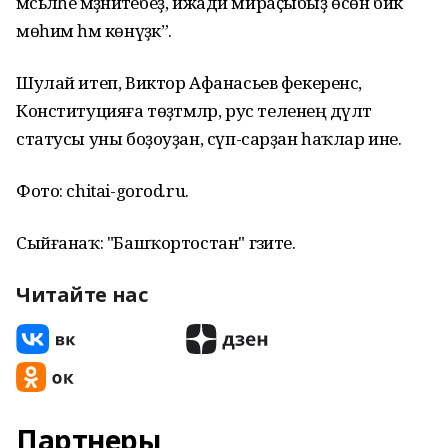
мәсьәләһе мәҙәниәтебеҙ, ижади мираҫыбыҙ өсөн бик
мөһим һәм көнүҙәк”.
Шулай итеп, Виктор Афанасьев фекеренсә,
Конституцияға төҙәтмәләр, рус теленең дәүләт
статусы уны боҙоуҙан, сүп-сарҙан һаҡлар ине.
Фото: chitai-gorod.ru.
Сыйғанаҡ: "Башҡортостан" гәзите.
Читайте нас
Партнеры