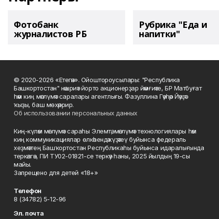
Фотобанк
Рубрика "Еда и
журналистов РБ
напитки"
© 2020-2026 «Етегән». Ойоштороусылары: "Республика
Башкортостан" нәшриәт йорто акционерҙар йәмғиәте, БР Матбуғат
һәм киң мәғлүмәт саралары агентлығы. Фазуллина Гәүһәр Йәүҙәт
ҡыҙы, баш мөхәррир.
Об использовании персональных данных
Киң-күләм мәғлүмәт сараһы Элемтә, мәғлүмәт технологиялары һәм
киң коммуникациялар өлкәһендә күҙәтеү буйынса федераль
хеҙмәттең Башҡортостан Республикаһы буйынса идаралығында
теркәлгән, ПИ ТУ02-01821-се теркәү һаны, 2025 йылдың 19-сы
майы.
Запрещено для детей «18+»
Телефон
8 (34782) 5-12-96
Эл. почта