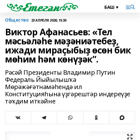
Общество
23 АПРЕЛЯ 2020, 15:30
Виктор Афанасьев: «Тел
мәсьәләһе мәҙәниәтебеҙ,
ижади мираҫыбыҙ өсөн бик
мөһим һәм көнүҙәк”.
Рәсәй Президенты Владимир Путин
Федераль Йыйылышҡа
Мөрәжәғәтнамәһендә ил
Конституцияһына үҙгәрештәр индереүҙе
тәҡдим иткәйне