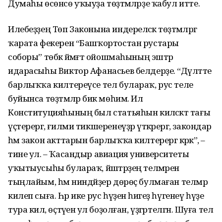
Думаһы өсөнсө уҡыуҙа төҙәтмәләрҙе ҡабул итте.
Илебеҙҙең Төп Законына индереләсәк төҙәтмәләргә
ҡарата фекерен “Башҡортостан рустары
соборы” төбәк йәмәғәт ойошмаһының эштәр
идарасыһы Виктор Афанасьев белдерҙе. “Дәүләтте
барлыҡҡа килтереүсе тел булараҡ, рус теле
буйынса төҙәтмәләр бик мөһим. Ил
Конституцияһының был статьяһын киләсәктә тағы
үҫтерергә, ғилми тикшеренеүҙәр үткәрергә, закондар
һәм закон акттарын барлыҡҡа килтерергә кәрәк”, –
тине ул. – Ҡасандыр авиация университеты
уҡытыусыһы булараҡ, йәштәрҙең телмәрен
тыңлайым, һәм ниндәйҙер дөрөҫ булмаған телмәр
килеп сыға. Һәр ике рус һүҙенә һигеҙ һүгенеү һүҙе
тура килә, өҫтәүенә ул боҙолған, үҙгәртелгән. Шуға тел