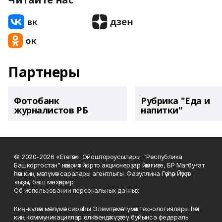
Партнеры
Фотобанк
Рубрика "Еда и
журналистов РБ
напитки"
© 2020-2026 «Етегән». Ойоштороусылары: "Республика
Башкортостан" нәшриәт йорто акционерҙар йәмғиәте, БР Матбуғат
һәм киң мәғлүмәт саралары агентлығы. Фазуллина Гәүһәр Йәүҙәт
ҡыҙы, баш мөхәррир.
Об использовании персональных данных
Киң-күләм мәғлүмәт сараһы Элемтә, мәғлүмәт технологиялары һәм
киң коммуникациялар өлкәһендә күҙәтеү буйынса федераль