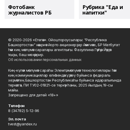
Фотобанк
Рубрика "Еда и
журналистов РБ
напитки"
© 2020-2026 «Етегән». Ойоштороусылары: "Республика
Башкортостан" нәшриәт йорто акционерҙар йәмғиәте, БР Матбуғат
һәм киң мәғлүмәт саралары агентлығы. Фазуллина Гәүһәр Йәүҙәт
ҡыҙы, баш мөхәррир.
Об использовании персональных данных
Киң-күләм мәғлүмәт сараһы Элемтә, мәғлүмәт технологиялары һәм
киң коммуникациялар өлкәһендә күҙәтеү буйынса федераль
хеҙмәттең Башҡортостан Республикаһы буйынса идаралығында
теркәлгән, ПИ ТУ02-01821-се теркәү һаны, 2025 йылдың 19-сы
майы.
Запрещено для детей «18+»
Телефон
8 (34782) 5-12-96
Эл. почта
tvest@yandex.ru