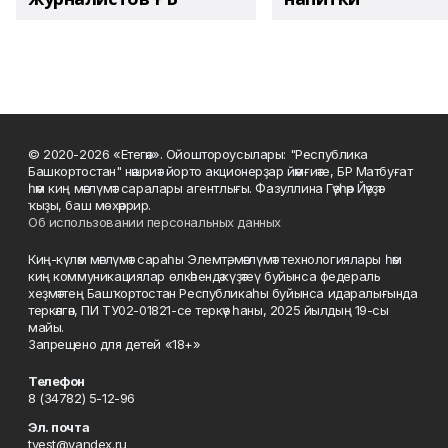
© 2020-2026 «Етегән». Ойоштороусылары: "Республика
Башкортостан" нәшриәт йорто акционерҙар йәмғиәте, БР Матбуғат
һәм киң мәғлүмәт саралары агентлығы. Фазуллина Гәүһәр Йәүҙәт
ҡыҙы, баш мөхәррир.
Об использовании персональных данных
Киң-күләм мәғлүмәт сараһы Элемтә, мәғлүмәт технологиялары һәм
киң коммуникациялар өлкәһендә күҙәтеү буйынса федераль
хеҙмәттең Башҡортостан Республикаһы буйынса идаралығында
теркәлгән, ПИ ТУ02-01821-се теркәү һаны, 2025 йылдың 19-сы
майы.
Запрещено для детей «18+»
Телефон
8 (34782) 5-12-96
Эл. почта
tvest@yandex.ru