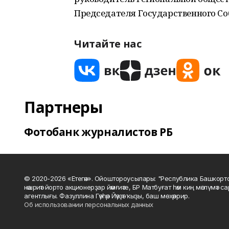
Председателя Государственного Со
Читайте нас
Партнеры
Фотобанк журналистов РБ
© 2020-2026 «Етегән». Ойоштороусылары: "Республика Башкорт
нәшриәт йорто акционерҙар йәмғиәте, БР Матбуғат һәм киң мәғлүмәт 
агентлығы. Фазуллина Гәүһәр Йәүҙәт ҡыҙы, баш мөхәррир.
Об использовании персональных данных