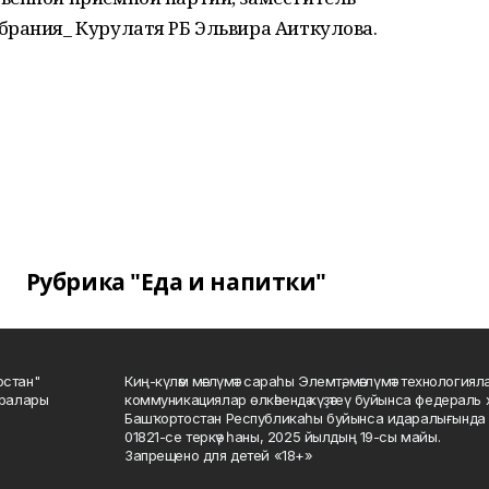
брания_ Курулатя РБ Эльвира Аиткулова.
Рубрика "Еда и напитки"
остан"
Киң-күләм мәғлүмәт сараһы Элемтә, мәғлүмәт технологиял
саралары
коммуникациялар өлкәһендә күҙәтеү буйынса федераль 
Башҡортостан Республикаһы буйынса идаралығында те
01821-се теркәү һаны, 2025 йылдың 19-сы майы.
Запрещено для детей «18+»