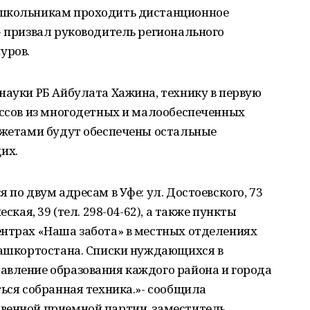
 школьникам проходить дистанционное
- призвал руководитель регионального
уров.
науки РБ Айбулата Хажина, технику в первую
ассов из многодетных и малообеспеченных
аджетами будут обеспечены остальные
их.
 по двум адресам в Уфе: ул. Достоевского, 73
ская, 39 (тел. 298-04-62), а также пункты
ентрах «Наша забота» в местных отделениях
 Башкортостана. Списки нуждающихся в
авление образования каждого района и города
ться собранная техника.»- сообщила
венной приемной партии, заместитель