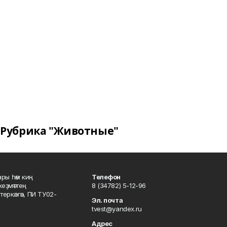
Рубрика "Животные"
ары һәм киң
Телефон
хеҙмәттең
8 (34782) 5-12-96
ркәлгән, ПИ ТУ02-
Эл. почта
tvest@yandex.ru
Адрес