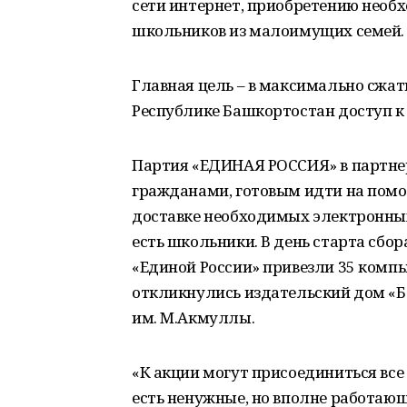
сети интернет, приобретению необ
школьников из малоимущих семей.
Главная цель – в максимально сжа
Республике Башкортостан доступ к
Партия «ЕДИНАЯ РОССИЯ» в партне
гражданами, готовым идти на помо
доставке необходимых электронных
есть школьники. В день старта сб
«Единой России» привезли 35 комп
откликнулись издательский дом «Б
им. М.Акмуллы.
«К акции могут присоединиться все
есть ненужные, но вполне работаю