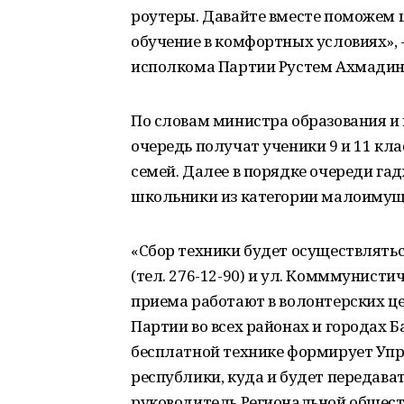
роутеры. Давайте вместе поможем
обучение в комфортных условиях», 
исполкома Партии Рустем Ахмадин
По словам министра образования и 
очередь получат ученики 9 и 11 кл
семей. Далее в порядке очереди г
школьники из категории малоимущ
«Сбор техники будет осуществляться
(тел. 276-12-90) и ул. Комммунистиче
приема работают в волонтерских ц
Партии во всех районах и городах
бесплатной технике формирует Упр
республики, куда и будет передава
руководитель Региональной общест