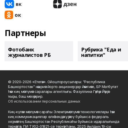
Партнеры
Фотобанк
Рубрика "Еда и
журналистов РБ
напитки"
© 2020-2026 «Етегән». Ойоштороусылары: "Республика
Башкортостан" нәшриәт йорто акционерҙар йәмғиәте, БР Матбуғат
һәм киң мәғлүмәт саралары агентлығы. Фазуллина Гәүһәр Йәүҙәт
ҡыҙы, баш мөхәррир.
Об использовании персональных данных
Киң-күләм мәғлүмәт сараһы Элемтә, мәғлүмәт технологиялары һәм
киң коммуникациялар өлкәһендә күҙәтеү буйынса федераль
хеҙмәттең Башҡортостан Республикаһы буйынса идаралығында
теркәлгән, ПИ ТУ02-01821-се теркәү һаны, 2025 йылдың 19-сы