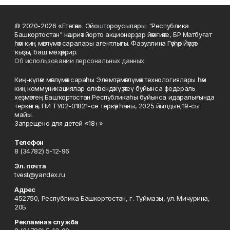
© 2020-2026 «Етегән». Ойоштороусылары: "Республика
Башкортостан" нәшриәт йорто акционерҙар йәмғиәте, БР Матбуғат
һәм киң мәғлүмәт саралары агентлығы. Фазуллина Гәүһәр Йәүҙәт
ҡыҙы, баш мөхәррир.
Об использовании персональных данных
Киң-күләм мәғлүмәт сараһы Элемтә, мәғлүмәт технологиялары һәм
киң коммуникациялар өлкәһендә күҙәтеү буйынса федераль
хеҙмәттең Башҡортостан Республикаһы буйынса идаралығында
теркәлгән, ПИ ТУ02-01821-се теркәү һаны, 2025 йылдың 19-сы
майы.
Запрещено для детей «18+»
Телефон
8 (34782) 5-12-96
Эл. почта
tvest@yandex.ru
Адрес
452750, Республика Башкортостан, г. Туймазы, ул. Мичурина,
20Б
Рекламная служба