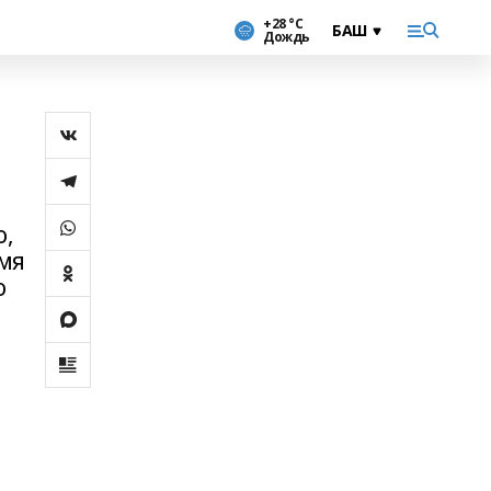
+28 °С
Дождь
о,
емя
о