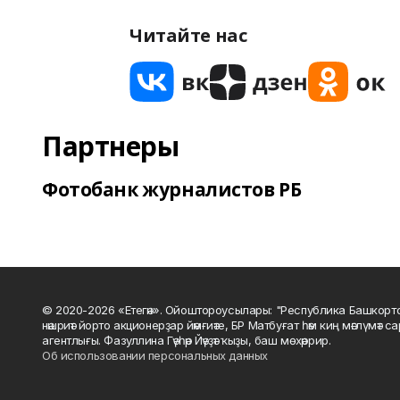
Читайте нас
Партнеры
Фотобанк журналистов РБ
© 2020-2026 «Етегән». Ойоштороусылары: "Республика Башкорт
нәшриәт йорто акционерҙар йәмғиәте, БР Матбуғат һәм киң мәғлүмәт 
агентлығы. Фазуллина Гәүһәр Йәүҙәт ҡыҙы, баш мөхәррир.
Об использовании персональных данных