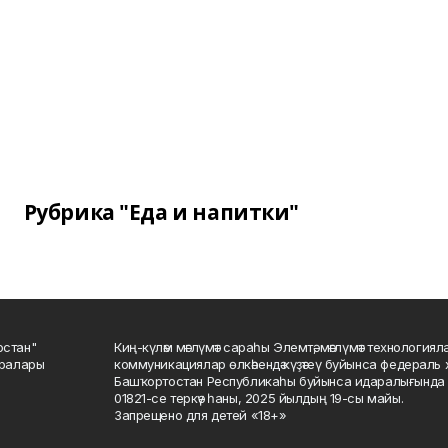
Рубрика "Еда и напитки"
остан"
Киң-күләм мәғлүмәт сараһы Элемтә, мәғлүмәт технологиял
саралары
коммуникациялар өлкәһендә күҙәтеү буйынса федераль 
Башҡортостан Республикаһы буйынса идаралығында те
01821-се теркәү һаны, 2025 йылдың 19-сы майы.
Запрещено для детей «18+»