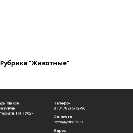
Рубрика "Животные"
ары һәм киң
Телефон
хеҙмәттең
8 (34782) 5-12-96
ркәлгән, ПИ ТУ02-
Эл. почта
tvest@yandex.ru
Адрес