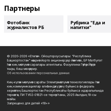
Партнеры
Фотобанк
Рубрика "Еда и
журналистов РБ
напитки"
© 2020-2026 «Етегән». Ойоштороусылары: "Республика
Башкортостан" нәшриәт йорто акционерҙар йәмғиәте, БР Матбуғат
һәм киң мәғлүмәт саралары агентлығы. Фазуллина Гәүһәр Йәүҙәт
ҡыҙы, баш мөхәррир.
Об использовании персональных данных
Киң-күләм мәғлүмәт сараһы Элемтә, мәғлүмәт технологиялары һәм
киң коммуникациялар өлкәһендә күҙәтеү буйынса федераль
хеҙмәттең Башҡортостан Республикаһы буйынса идаралығында
теркәлгән, ПИ ТУ02-01821-се теркәү һаны, 2025 йылдың 19-сы
майы.
Запрещено для детей «18+»