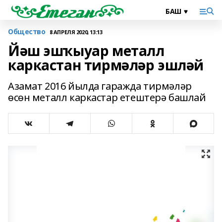
Общество
8 АПРЕЛЯ 2020, 13:13
Йәш эшҡыуар металл
каркастан тирмәләр эшләй
Азамат 2016 йылда гаражда тирмәләр
өсөн металл каркастар етештерә башлай