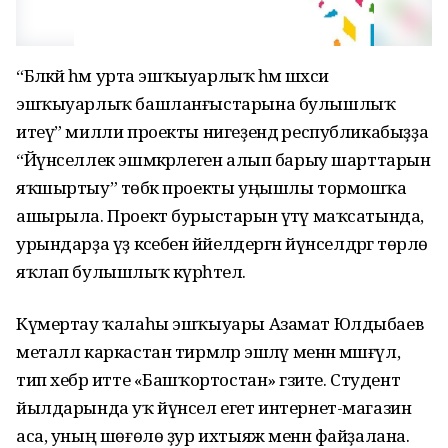
“Бәләкәй һәм урта эшҡыуарлыҡ һәм шәхси
эшҡыуарлыҡ башланғыстарына булышлыҡ
итеү” милли проекты нигеҙендә республикабыҙҙа
“Йүнселлек эшмәкәрлеген алып барыу шарттарын
яҡшыртыу” төбәк проекты уңышлы тормошҡа
ашырыла. Проект бурыстарын үтәү маҡсатында,
урындарҙа үҙ кәсебен йәйелдергән йүнселдәргә төрлө
яҡлап булышлыҡ күрһәтелә.
Күмертау ҡалаһы эшҡыуары Азамат Юлдыбаев
металл каркастан тирмәләр эшләү менән мәшғүл,
тип хебәр итте «Башҡортостан» гәзите. Студент
йылдарында уҡ йүнсел егет интернет-магазин
аса, уның шөғөлө ҙур ихтыяж менән файҙалана.