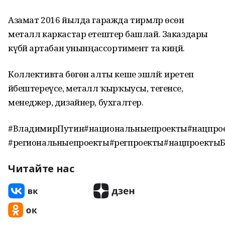
Азамат 2016 йылда гаражда тирмәләр өсөн
металл каркастар етештерә башлай. Заказдары
күбәйә артабан унынңассортимент та киңәйә.
Коллективта бөгөн алты кеше эшләй: иретеп
йәбештереүсе, металл ҡырҡыусы, тегенсе,
менеджер, дизайнер, бухгалтер.
#ВладимирПутин#национальныепроекты#нацпро
#региональныепроекты#регпроекты#нацпроекты
Читайте нас