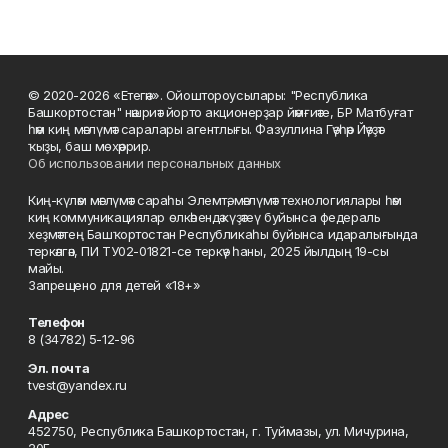
© 2020-2026 «Етегән». Ойоштороусылары: "Республика
Башкортостан" нәшриәт йорто акционерҙар йәмғиәте, БР Матбуғат
һәм киң мәғлүмәт саралары агентлығы. Фазуллина Гәүһәр Йәүҙәт
ҡыҙы, баш мөхәррир.
Об использовании персональных данных
Киң-күләм мәғлүмәт сараһы Элемтә, мәғлүмәт технологиялары һәм
киң коммуникациялар өлкәһендә күҙәтеү буйынса федераль
хеҙмәттең Башҡортостан Республикаһы буйынса идаралығында
теркәлгән, ПИ ТУ02-01821-се теркәү һаны, 2025 йылдың 19-сы
майы.
Запрещено для детей «18+»
Телефон
8 (34782) 5-12-96
Эл. почта
tvest@yandex.ru
Адрес
452750, Республика Башкортостан, г. Туймазы, ул. Мичурина,