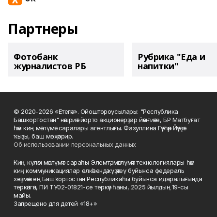
Партнеры
Фотобанк
Рубрика "Еда и
журналистов РБ
напитки"
© 2020-2026 «Етегән». Ойоштороусылары: "Республика
Башкортостан" нәшриәт йорто акционерҙар йәмғиәте, БР Матбуғат
һәм киң мәғлүмәт саралары агентлығы. Фазуллина Гәүһәр Йәүҙәт
ҡыҙы, баш мөхәррир.
Об использовании персональных данных
Киң-күләм мәғлүмәт сараһы Элемтә, мәғлүмәт технологиялары һәм
киң коммуникациялар өлкәһендә күҙәтеү буйынса федераль
хеҙмәттең Башҡортостан Республикаһы буйынса идаралығында
теркәлгән, ПИ ТУ02-01821-се теркәү һаны, 2025 йылдың 19-сы
майы.
Запрещено для детей «18+»