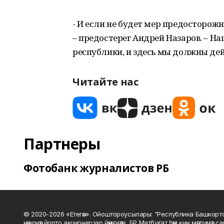
- И если не будет мер предосторож
– предостерег Андрей Назаров. – На
республики, и здесь мы должны дей
Читайте нас
Партнеры
Фотобанк журналистов РБ
© 2020-2026 «Етегән». Ойоштороусылары: "Республика Башкорт
нәшриәт йорто акционерҙар йәмғиәте, БР Матбуғат һәм киң мәғлүмәт 