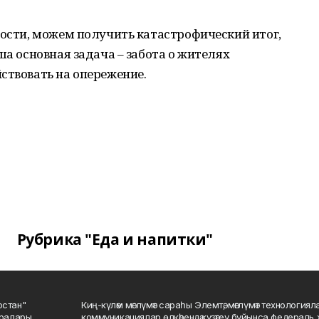
ности, можем получить катастрофический итог,
ша основная задача – забота о жителях
ствовать на опережение.
Рубрика "Еда и напитки"
остан"
Киң-күләм мәғлүмәт сараһы Элемтә, мәғлүмәт технологиял
саралары
коммуникациялар өлкәһендә күҙәтеү буйынса федераль 