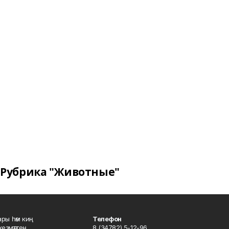
Рубрика "Животные"
ары һәм киң
Телефон
хеҙмәттең
8 (34782) 5-12-96