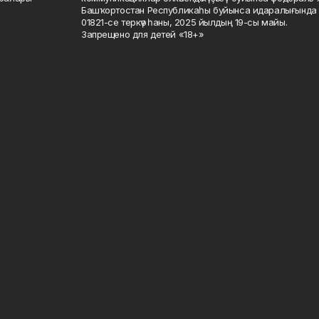
Башҡортостан Республикаһы буйынса идаралығында те
01821-се теркәү һаны, 2025 йылдың 19-сы майы.
Запрещено для детей «18+»