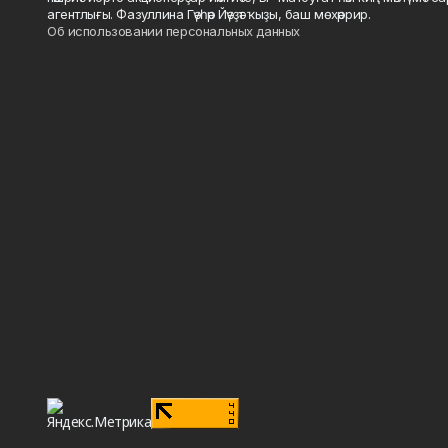
агентлығы. Фазуллина Гәүһәр Йәүҙәт ҡыҙы, баш мөхәррир.
Об использовании персональных данных