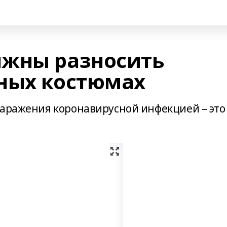
лжны разносить
ных костюмах
заражения коронавирусной инфекцией – это
т