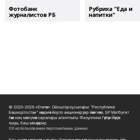
Фотобанк
Рубрика "Еда и
журналистов РБ
напитки"
© 2020-2026 «Етегән». Ойоштороусылары: "Республика
Башкортостан" нәшриәт йорто акционерҙар йәмғиәте, БР Матбуғат
һәм киң мәғлүмәт саралары агентлығы. Фазуллина Гәүһәр Йәүҙәт
ҡыҙы, баш мөхәррир.
Об использовании персональных данных
Киң-күләм мәғлүмәт сараһы Элемтә, мәғлүмәт технологиялары һәм