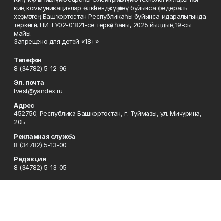
киң коммуникациялар өлкәһендә күҙәтеү буйынса федераль
хеҙмәттең Башҡортостан Республикаһы буйынса идаралығында
теркәлгән, ПИ ТУ02-01821-се теркәү һаны, 2025 йылдың 19-сы
майы.
Запрещено для детей «18+»
Телефон
8 (34782) 5-12-96
Эл. почта
tvest@yandex.ru
Адрес
452750, Республика Башкортостан, г. Туймазы, ул. Мичурина,
20Б
Рекламная служба
8 (34782) 5-13-00
Редакция
8 (34782) 5-13-05
Приемная
8 (34782) 5-12-96
Сотрудничество
8 (34782) 5-13-05