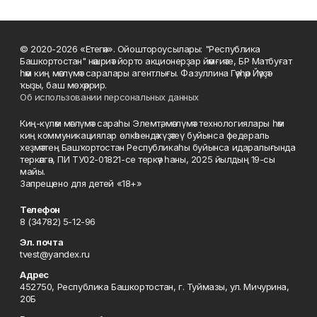
© 2020-2026 «Етегән». Ойоштороусылары: "Республика
Башкортостан" нәшриәт йорто акционерҙар йәмғиәте, БР Матбуғат
һәм киң мәғлүмәт саралары агентлығы. Фазуллина Гәүһәр Йәүҙәт
ҡыҙы, баш мөхәррир.
Об использовании персональных данных
Киң-күләм мәғлүмәт сараһы Элемтә, мәғлүмәт технологиялары һәм
киң коммуникациялар өлкәһендә күҙәтеү буйынса федераль
хеҙмәттең Башҡортостан Республикаһы буйынса идаралығында
теркәлгән, ПИ ТУ02-01821-се теркәү һаны, 2025 йылдың 19-сы
майы.
Запрещено для детей «18+»
Телефон
8 (34782) 5-12-96
Эл. почта
tvest@yandex.ru
Адрес
452750, Республика Башкортостан, г. Туймазы, ул. Мичурина,
20Б