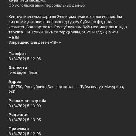
ҡыҙы, баш мөхәррир.
Об использовании персональных данных
Киң-күләм мәғлүмәт сараһы Элемтә, мәғлүмәт технологиялары һәм
киң коммуникациялар өлкәһендә күҙәтеү буйынса федераль
хеҙмәттең Башҡортостан Республикаһы буйынса идаралығында
теркәлгән, ПИ ТУ02-01821-се теркәү һаны, 2025 йылдың 19-сы
майы.
Запрещено для детей «18+»
Телефон
8 (34782) 5-12-96
Эл. почта
tvest@yandex.ru
Адрес
452750, Республика Башкортостан, г. Туймазы, ул. Мичурина,
20Б
Рекламная служба
8 (34782) 5-13-00
Редакция
8 (34782) 5-13-05
Приемная
8 (34782) 5-12-96