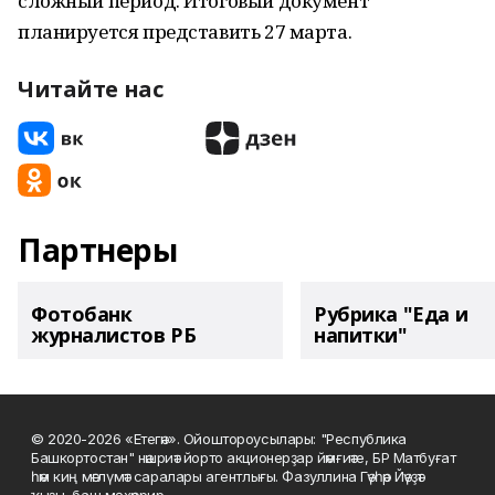
сложный период. Итоговый документ
планируется представить 27 марта.
Читайте нас
Партнеры
Фотобанк
Рубрика "Еда и
журналистов РБ
напитки"
© 2020-2026 «Етегән». Ойоштороусылары: "Республика
Башкортостан" нәшриәт йорто акционерҙар йәмғиәте, БР Матбуғат
һәм киң мәғлүмәт саралары агентлығы. Фазуллина Гәүһәр Йәүҙәт