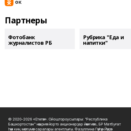
Партнеры
Фотобанк
Рубрика "Еда и
журналистов РБ
напитки"
© 2020-2026 «Етегән». Ойоштороусылары: "Республика
Башкортостан" нәшриәт йорто акционерҙар йәмғиәте, БР Матбуғат
һәм киң мәғлүмәт саралары агентлығы. Фазуллина Гәүһәр Йәүҙәт