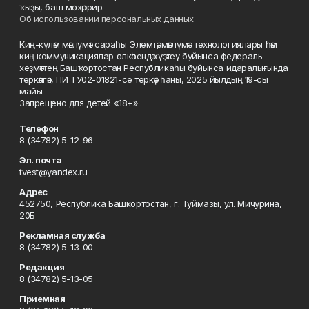
ҡыҙы, баш мөхәррир.
Об использовании персональных данных
Киң-күләм мәғлүмәт сараһы Элемтә, мәғлүмәт технологиялары һәм
киң коммуникациялар өлкәһендә күҙәтеү буйынса федераль
хеҙмәттең Башҡортостан Республикаһы буйынса идаралығында
теркәлгән, ПИ ТУ02-01821-се теркәү һаны, 2025 йылдың 19-сы
майы.
Запрещено для детей «18+»
Телефон
8 (34782) 5-12-96
Эл. почта
tvest@yandex.ru
Адрес
452750, Республика Башкортостан, г. Туймазы, ул. Мичурина,
20Б
Рекламная служба
8 (34782) 5-13-00
Редакция
8 (34782) 5-13-05
Приемная