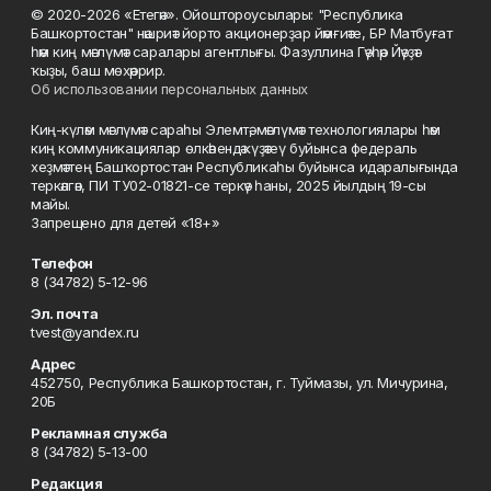
© 2020-2026 «Етегән». Ойоштороусылары: "Республика
Башкортостан" нәшриәт йорто акционерҙар йәмғиәте, БР Матбуғат
һәм киң мәғлүмәт саралары агентлығы. Фазуллина Гәүһәр Йәүҙәт
ҡыҙы, баш мөхәррир.
Об использовании персональных данных
Киң-күләм мәғлүмәт сараһы Элемтә, мәғлүмәт технологиялары һәм
киң коммуникациялар өлкәһендә күҙәтеү буйынса федераль
хеҙмәттең Башҡортостан Республикаһы буйынса идаралығында
теркәлгән, ПИ ТУ02-01821-се теркәү һаны, 2025 йылдың 19-сы
майы.
Запрещено для детей «18+»
Телефон
8 (34782) 5-12-96
Эл. почта
tvest@yandex.ru
Адрес
452750, Республика Башкортостан, г. Туймазы, ул. Мичурина,
20Б
Рекламная служба
8 (34782) 5-13-00
Редакция