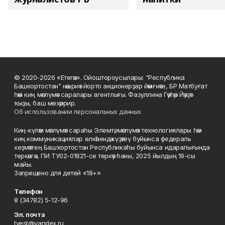
© 2020-2026 «Етегән». Ойоштороусылары: "Республика
Башкортостан" нәшриәт йорто акционерҙар йәмғиәте, БР Матбуғат
һәм киң мәғлүмәт саралары агентлығы. Фазуллина Гәүһәр Йәүҙәт
ҡыҙы, баш мөхәррир.
Об использовании персональных данных
Киң-күләм мәғлүмәт сараһы Элемтә, мәғлүмәт технологиялары һәм
киң коммуникациялар өлкәһендә күҙәтеү буйынса федераль
хеҙмәттең Башҡортостан Республикаһы буйынса идаралығында
теркәлгән, ПИ ТУ02-01821-се теркәү һаны, 2025 йылдың 19-сы
майы.
Запрещено для детей «18+»
Телефон
8 (34782) 5-12-96
Эл. почта
tvest@yandex.ru