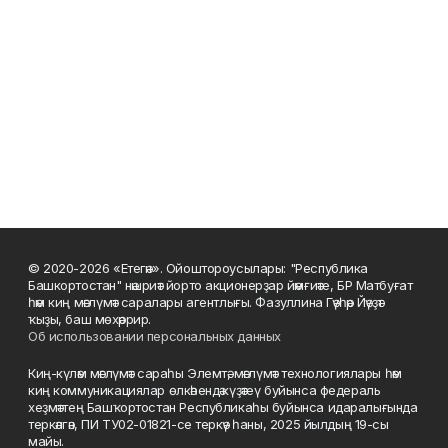
© 2020-2026 «Етегән». Ойоштороусылары: "Республика
Башкортостан" нәшриәт йорто акционерҙар йәмғиәте, БР Матбуғат
һәм киң мәғлүмәт саралары агентлығы. Фазуллина Гәүһәр Йәүҙәт
ҡыҙы, баш мөхәррир.
Об использовании персональных данных
Киң-күләм мәғлүмәт сараһы Элемтә, мәғлүмәт технологиялары һәм
киң коммуникациялар өлкәһендә күҙәтеү буйынса федераль
хеҙмәттең Башҡортостан Республикаһы буйынса идаралығында
теркәлгән, ПИ ТУ02-01821-се теркәү һаны, 2025 йылдың 19-сы
майы.