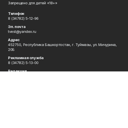
Запрещено для детей «18+»
Телефон
8 (34782) 5-12-96
Эл. почта
tvest@yandex.ru
Адрес
452750, Республика Башкортостан, г. Туймазы, ул. Мичурина,
20Б
Рекламная служба
8 (34782) 5-13-00
Редакция
8 (34782) 5-13-05
Приемная
8 (34782) 5-12-96
Сотрудничество
8 (34782) 5-13-05
Отдел кадров
8 (34782) 5-12-96