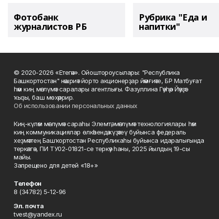
Фотобанк
Рубрика "Еда и
журналистов РБ
напитки"
© 2020-2026 «Етегән». Ойоштороусылары: "Республика
Башкортостан" нәшриәт йорто акционерҙар йәмғиәте, БР Матбуғат
һәм киң мәғлүмәт саралары агентлығы. Фазуллина Гәүһәр Йәүҙәт
ҡыҙы, баш мөхәррир.
Об использовании персональных данных
Киң-күләм мәғлүмәт сараһы Элемтә, мәғлүмәт технологиялары һәм
киң коммуникациялар өлкәһендә күҙәтеү буйынса федераль
хеҙмәттең Башҡортостан Республикаһы буйынса идаралығында
теркәлгән, ПИ ТУ02-01821-се теркәү һаны, 2025 йылдың 19-сы
майы.
Запрещено для детей «18+»
Телефон
8 (34782) 5-12-96
Эл. почта
tvest@yandex.ru