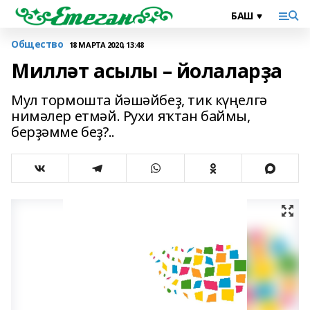
Общество
18 МАРТА 2020, 13:48
Милләт асылы – йолаларҙа
Мул тормошта йәшәйбеҙ, тик күңелгә
нимәлер етмәй. Рухи яҡтан баймы,
берҙәмме беҙ?..