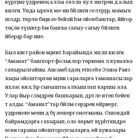
күргәҙмәгә үҙҙәренең аллы-гөллө ҡул эштәрен дә алып
килгән. Унда ырғаҡ ме-нән бәйләнгән селтәрҙәр, мамыҡ
шәлдәр, төрлө биҙәкле бейәләй һәм ойоҡбаштар, йәйғор
төҫлө түшәктәр һәм башҡа сағыу-сағыу бәйләнгән
әйберҙәр бар ине.
Был кисәгә район мәҙәниәт һарайында эшләп килгән
“Аманат” башҡорт фольклор төркөмө лә ҡунаҡҡа
саҡырылғайны. Ансамблдең етәксеһе Элиза Раяз
ҡыҙы ойошторған мәҙәни сараларға тамашасылар
ихлас килә, һәр сығышты алҡышлап ҡаршы ала.
Улар йыр сәләмдәрен башҡарып, дәртле итеп бейеп
тә алды. “Аманат”тар бәйләм серҙәрен өйрәнергә,
үҙҙәренеке менән дә бүлешергә онотманы. Ошондай
байрамдарға саҡырып, оло хөрмәт күрһәткәндәре
өсөн сараны ойоштороусыларға, өй хужалары