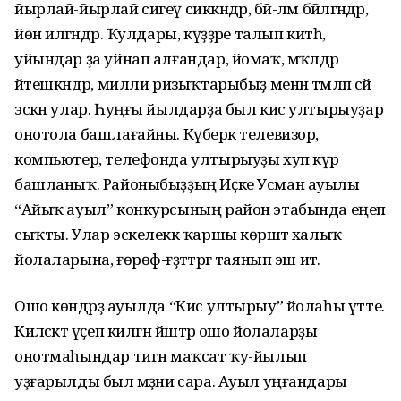
йырлай-йырлай сигеү сиккәндәр, бәй-ләм бәйләгәндәр,
йөн иләгәндәр. Ҡулдары, күҙҙәре талып китһә,
уйындар ҙа уйнап алғандар, йомаҡ, мәҡәлдәр
әйтешкәндәр, милли ризыҡтарыбыҙ менән тәмләп сәй
эскән улар. Һуңғы йылдарҙа был кис ултырыуҙар
онотола башлағайны. Күберәк телевизор,
компьютер, телефонда ултырыуҙы хуп күрә
башланыҡ. Районыбыҙҙың Иҫке Усман ауылы
“Айыҡ ауыл” конкурсының район этабында еңеп
сыҡты. Улар эскелеккә ҡаршы көрәштә халыҡ
йолаларына, ғөрөф-ғәҙәттәргә таянып эш итә.
Ошо көндәрҙә ауылда “Кис ултырыу” йолаһы үтте.
Киләсәктә үҫеп килгән йәштәр ошо йолаларҙы
онотмаһындар тигән маҡсат ҡу-йылып
уҙғарылды был мәҙәни сара. Ауыл уңғандары