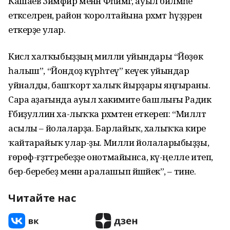
Кашаев Зимфир менән Фәһимәгә, ауыл биләмәһе
етәкселәренә, район ҡоролтайына рәхмәт һүҙҙәрен
еткерҙе улар.
Кисәлә халҡыбыҙҙың милли уйындары “Йөҙөк
һалыш”, “Йондоҙ күрһәтеү” кеүек уйындар
уйналды, башҡорт халыҡ йырҙары яңғыраны.
Сара аҙағында ауыл хакимиәте башлығы Радик
Ғәбиҙуллин ха-лыҡҡа рәхмәтен еткереп: “Милләт
асылы – йолаларҙа. Барлайыҡ, халыҡҡа кире
ҡайтарайыҡ улар-ҙы. Милли йолаларыбыҙҙы,
ғөрөф-ғәҙәттәребеҙҙе онотмайынса, кү-ңелле итеп,
бер-беребеҙ менән аралашып йәшәйек”, – тине.
Читайте нас