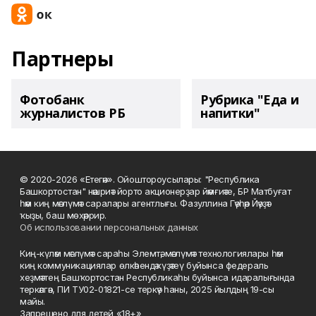
Партнеры
Фотобанк
Рубрика "Еда и
журналистов РБ
напитки"
© 2020-2026 «Етегән». Ойоштороусылары: "Республика
Башкортостан" нәшриәт йорто акционерҙар йәмғиәте, БР Матбуғат
һәм киң мәғлүмәт саралары агентлығы. Фазуллина Гәүһәр Йәүҙәт
ҡыҙы, баш мөхәррир.
Об использовании персональных данных
Киң-күләм мәғлүмәт сараһы Элемтә, мәғлүмәт технологиялары һәм
киң коммуникациялар өлкәһендә күҙәтеү буйынса федераль
хеҙмәттең Башҡортостан Республикаһы буйынса идаралығында
теркәлгән, ПИ ТУ02-01821-се теркәү һаны, 2025 йылдың 19-сы
майы.
Запрещено для детей «18+»