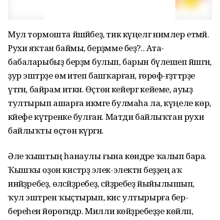
Мул тормошта йәшәйбеҙ, тик күңелгә нимәлер етмәй.
Рухи яҡтан баймы, берҙәмме беҙ?.. Ата-
бабаларыбыҙ берҙәм булып, барын бүлешеп йәшәгән,
ҙур эштәрҙе өмә итеп башҡарған, ғөрөф-ғәҙәттәрҙе
үтәгән, байрам иткән. Өҫтөнә кейергә кейеме, ауыҙ
тултырып ашарға икмәге булмаһа ла, күңеле көр,
кәйефе күтәренке булған. Матди байлыҡтан рухи
байлыҡты өҫтөн күргән.
Әле ҡыштың һанаулы ғына көндәре ҡалып бара.
Ҡышҡы оҙон кистәрҙә элек-электән беҙҙең аҡ
инәйҙәребеҙ, өләсәйҙәребеҙ, әсәйҙәребеҙ йыйылышып,
ҡул эштәрен ҡыҫтырып, кис ултырырға бер-
береһенә йөрөгәндәр. Милли көйҙәребеҙҙе көйләп,