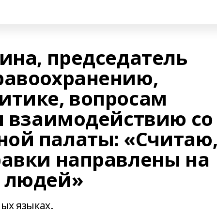
ина, председатель
равоохранению,
итике, вопросам
 и взаимодействию со
ой палаты: «Считаю
равки направлены на
х людей»
ных языках.