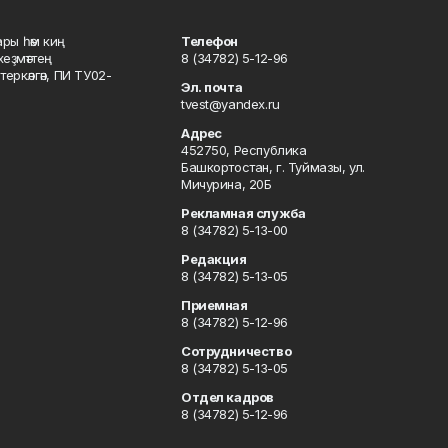
ары һәм киң
Телефон
хеҙмәттең
8 (34782) 5-12-96
ркәлгән, ПИ ТУ02-
Эл. почта
tvest@yandex.ru
Адрес
452750, Республика
Башкортостан, г. Туймазы, ул.
Мичурина, 20Б
Рекламная служба
8 (34782) 5-13-00
Редакция
8 (34782) 5-13-05
Приемная
8 (34782) 5-12-96
Сотрудничество
8 (34782) 5-13-05
Отдел кадров
8 (34782) 5-12-96