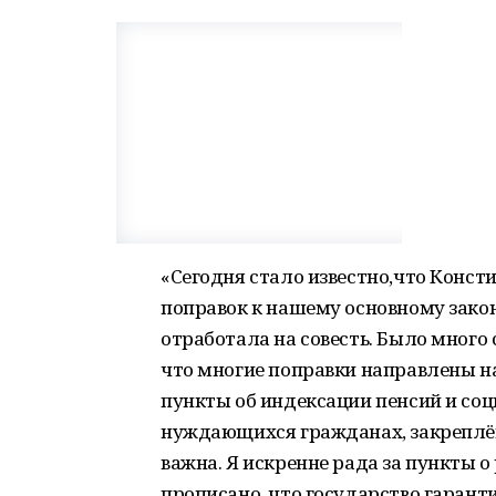
«Сегодня стало известно,что Конс
поправок к нашему основному закону
отработала на совесть. Было много с
что многие поправки направлены н
пункты об индексации пенсий и соц
нуждающихся гражданах, закреплён
важна. Я искренне рада за пункты 
прописано, что государство гарант