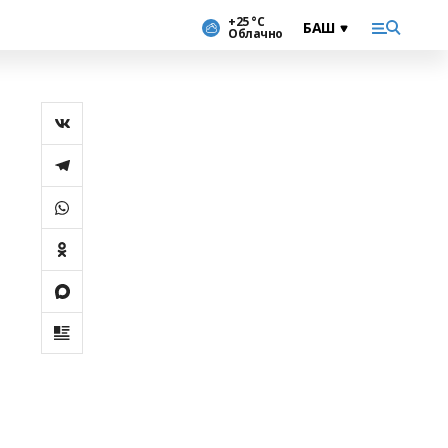
+25 °С
Облачно
,