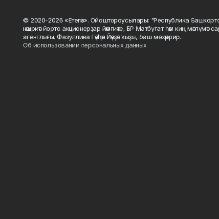
© 2020-2026 «Етегән». Ойоштороусылары: "Республика Башкорт
нәшриәт йорто акционерҙар йәмғиәте, БР Матбуғат һәм киң мәғлүмәт 
агентлығы. Фазуллина Гәүһәр Йәүҙәт ҡыҙы, баш мөхәррир.
Об использовании персональных данных