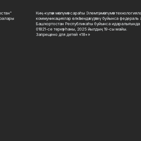
остан"
Киң-күләм мәғлүмәт сараһы Элемтә, мәғлүмәт технологиял
саралары
коммуникациялар өлкәһендә күҙәтеү буйынса федераль 
Башҡортостан Республикаһы буйынса идаралығында те
01821-се теркәү һаны, 2025 йылдың 19-сы майы.
Запрещено для детей «18+»