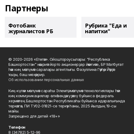
Партнеры
Фотобанк
Рубрика "Еда и
журналистов РБ
напитки"
© 2020-2026 «Етегән». Ойоштороусылары: "Республика
Башкортостан" нәшриәт йорто акционерҙар йәмғиәте, БР Матбуғат
һәм киң мәғлүмәт саралары агентлығы. Фазуллина Гәүһәр Йәүҙәт
ҡыҙы, баш мөхәррир.
Об использовании персональных данных
Киң-күләм мәғлүмәт сараһы Элемтә, мәғлүмәт технологиялары һәм
киң коммуникациялар өлкәһендә күҙәтеү буйынса федераль
хеҙмәттең Башҡортостан Республикаһы буйынса идаралығында
теркәлгән, ПИ ТУ02-01821-се теркәү һаны, 2025 йылдың 19-сы
майы.
Запрещено для детей «18+»
Телефон
8 (34782) 5-12-96