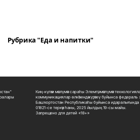
Рубрика "Еда и напитки"
остан"
Киң-күләм мәғлүмәт сараһы Элемтә, мәғлүмәт технологиял
саралары
коммуникациялар өлкәһендә күҙәтеү буйынса федераль 
Башҡортостан Республикаһы буйынса идаралығында те
01821-се теркәү һаны, 2025 йылдың 19-сы майы.
Запрещено для детей «18+»