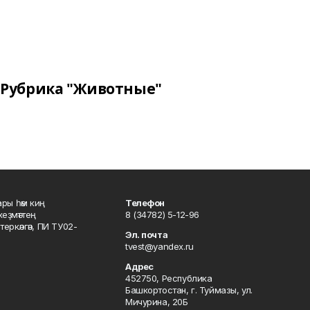
Рубрика "Животные"
ары һәм киң
Телефон
хеҙмәттең
8 (34782) 5-12-96
ркәлгән, ПИ ТУ02-
Эл. почта
tvest@yandex.ru
Адрес
452750, Республика
Башкортостан, г. Туймазы, ул.
Мичурина, 20Б