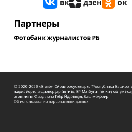
Партнеры
Фотобанк журналистов РБ
© 2020-2026 «Етегән». Ойоштороусылары: "Республика Башкорт
нәшриәт йорто акционерҙар йәмғиәте, БР Матбуғат һәм киң мәғлүмәт 
агентлығы. Фазуллина Гәүһәр Йәүҙәт ҡыҙы, баш мөхәррир.
Об использовании персональных данных